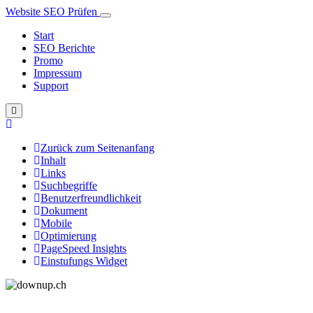
Website SEO Prüfen
Start
SEO Berichte
Promo
Impressum
Support
Zurück zum Seitenanfang
Inhalt
Links
Suchbegriffe
Benutzerfreundlichkeit
Dokument
Mobile
Optimierung
PageSpeed Insights
Einstufungs Widget