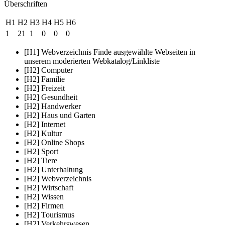
Überschriften
H1
H2
H3
H4
H5
H6
1
21
1
0
0
0
[H1] Webverzeichnis Finde ausgewählte Webseiten in
unserem moderierten Webkatalog/Linkliste
[H2] Computer
[H2] Familie
[H2] Freizeit
[H2] Gesundheit
[H2] Handwerker
[H2] Haus und Garten
[H2] Internet
[H2] Kultur
[H2] Online Shops
[H2] Sport
[H2] Tiere
[H2] Unterhaltung
[H2] Webverzeichnis
[H2] Wirtschaft
[H2] Wissen
[H2] Firmen
[H2] Tourismus
[H2] Verkehrswesen