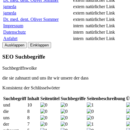
Dr. med. dent. Oliver Sommer
extern
natürlicher Link
jameda
extern
natürlicher Link
jameda
extern
natürlicher Link
Dr. med. dent. Oliver Sommer
extern
natürlicher Link
Impressum
intern
natürlicher Link
Datenschutz
intern
natürlicher Link
Anfahrt
intern
natürlicher Link
Ausklappen
Einklappen
SEO Suchbegriffe
Suchbegriffswolke
die
sie
zahnarzt
und
uns
ihr
wir
unsere
der
dass
Konsistenz der Schlüsselwörter
Suchbegriff
Inhalt
Seitentitel
Suchbegriffe
Seitenbeschreibung
Ü
und
10
die
8
uns
8
der
7