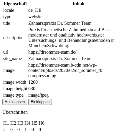
Eigenschaft
Inhalt
locale
de_DE
type
website
title
Zahnarztpraxis Dr. Sommer Team
Praxis für ästhetische Zahnmedizin auf Basis
modernster und qualitativ hochwertigster
description
Untersuchungs- und Behandlungsmethoden in
München/Schwabing.
url
https://drsommer-team.de/
site_name
Zahnarztpraxis Dr. Sommer Team
https://drsommer-team.b-cdn.net/wp-
image
content/uploads/2020/02/dr_sommer_fb-
compressor.jpg
image:width
1200
image:height
630
image:type
image/jpeg
Ausklappen
Einklappen
Überschriften
H1
H2
H3
H4
H5
H6
2
0
0
1
0
0