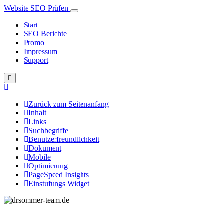
Website SEO Prüfen
Start
SEO Berichte
Promo
Impressum
Support
Zurück zum Seitenanfang
Inhalt
Links
Suchbegriffe
Benutzerfreundlichkeit
Dokument
Mobile
Optimierung
PageSpeed Insights
Einstufungs Widget