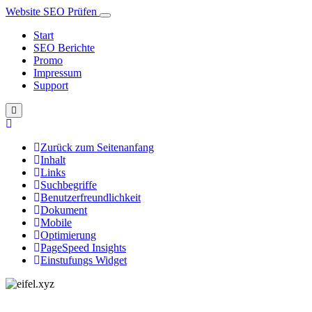
Website SEO Prüfen
Start
SEO Berichte
Promo
Impressum
Support
Zurück zum Seitenanfang
Inhalt
Links
Suchbegriffe
Benutzerfreundlichkeit
Dokument
Mobile
Optimierung
PageSpeed Insights
Einstufungs Widget