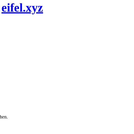
n
eifel.xyz
chen.