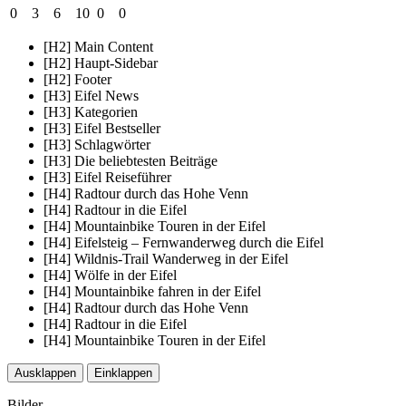
0
3
6
10
0
0
[H2] Main Content
[H2] Haupt-Sidebar
[H2] Footer
[H3] Eifel News
[H3] Kategorien
[H3] Eifel Bestseller
[H3] Schlagwörter
[H3] Die beliebtesten Beiträge
[H3] Eifel Reiseführer
[H4] Radtour durch das Hohe Venn
[H4] Radtour in die Eifel
[H4] Mountainbike Touren in der Eifel
[H4] Eifelsteig – Fernwanderweg durch die Eifel
[H4] Wildnis-Trail Wanderweg in der Eifel
[H4] Wölfe in der Eifel
[H4] Mountainbike fahren in der Eifel
[H4] Radtour durch das Hohe Venn
[H4] Radtour in die Eifel
[H4] Mountainbike Touren in der Eifel
Ausklappen
Einklappen
Bilder