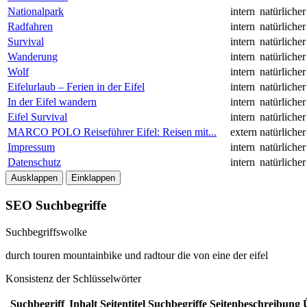
Nationalpark
intern
natürliche
Radfahren
intern
natürliche
Survival
intern
natürliche
Wanderung
intern
natürliche
Wolf
intern
natürliche
Eifelurlaub – Ferien in der Eifel
intern
natürliche
In der Eifel wandern
intern
natürliche
Eifel Survival
intern
natürliche
MARCO POLO Reiseführer Eifel: Reisen mit...
extern
natürliche
Impressum
intern
natürliche
Datenschutz
intern
natürliche
Ausklappen
Einklappen
SEO Suchbegriffe
Suchbegriffswolke
durch
touren
mountainbike
und
radtour
die
von
eine
der
eifel
Konsistenz der Schlüsselwörter
Suchbegriff
Inhalt
Seitentitel
Suchbegriffe
Seitenbeschreibung