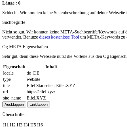
Länge : 0
Schlecht. Wir konnten keine Seitenbeschreibung auf deiner Webseite
Suchbegriffe
Nicht so gut. Wir konnten keine META-Suchbegriffe/Keywords auf d
verwendet. Benutze
dieses kostenlose Tool
um META-Keywords zu e
Og META Eigenschaften
Sehr gut, denn diese Webseite nutzt die Vorteile aus den Og Eigensch
Eigenschaft
Inhalt
locale
de_DE
type
website
title
Eifel Startseite - Eifel.XYZ
url
https://eifel.xyz/
site_name
Eifel.XYZ
Ausklappen
Einklappen
Überschriften
H1
H2
H3
H4
H5
H6