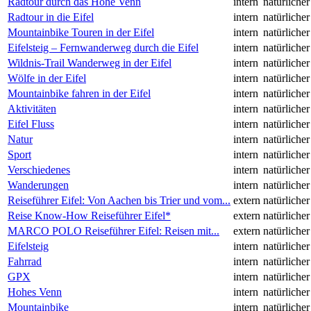
Radtour durch das Hohe Venn
intern
natürliche
Radtour in die Eifel
intern
natürliche
Mountainbike Touren in der Eifel
intern
natürliche
Eifelsteig – Fernwanderweg durch die Eifel
intern
natürliche
Wildnis-Trail Wanderweg in der Eifel
intern
natürliche
Wölfe in der Eifel
intern
natürliche
Mountainbike fahren in der Eifel
intern
natürliche
Aktivitäten
intern
natürliche
Eifel Fluss
intern
natürliche
Natur
intern
natürliche
Sport
intern
natürliche
Verschiedenes
intern
natürliche
Wanderungen
intern
natürliche
Reiseführer Eifel: Von Aachen bis Trier und vom...
extern
natürliche
Reise Know-How Reiseführer Eifel*
extern
natürliche
MARCO POLO Reiseführer Eifel: Reisen mit...
extern
natürliche
Eifelsteig
intern
natürliche
Fahrrad
intern
natürliche
GPX
intern
natürliche
Hohes Venn
intern
natürliche
Mountainbike
intern
natürliche