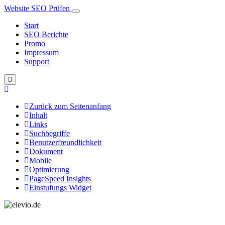
Website SEO Prüfen
Start
SEO Berichte
Promo
Impressum
Support
Zurück zum Seitenanfang
Inhalt
Links
Suchbegriffe
Benutzerfreundlichkeit
Dokument
Mobile
Optimierung
PageSpeed Insights
Einstufungs Widget