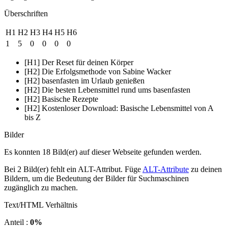
Überschriften
H1
H2
H3
H4
H5
H6
1
5
0
0
0
0
[H1] Der Reset für deinen Körper
[H2] Die Erfolgsmethode von Sabine Wacker
[H2] basenfasten im Urlaub genießen
[H2] Die besten Lebensmittel rund ums basenfasten
[H2] Basische Rezepte
[H2] Kostenloser Download: Basische Lebensmittel von A
bis Z
Bilder
Es konnten 18 Bild(er) auf dieser Webseite gefunden werden.
Bei 2 Bild(er) fehlt ein ALT-Attribut. Füge
ALT-Attribute
zu deinen
Bildern, um die Bedeutung der Bilder für Suchmaschinen
zugänglich zu machen.
Text/HTML Verhältnis
Anteil :
0%