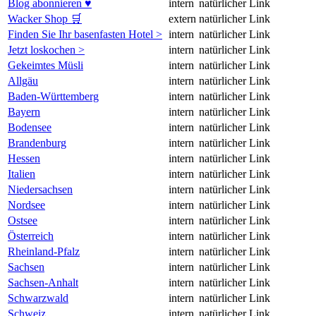
Blog abonnieren ♥
intern
natürlicher Link
Wacker Shop 🛒
extern
natürlicher Link
Finden Sie Ihr basenfasten Hotel >
intern
natürlicher Link
Jetzt loskochen >
intern
natürlicher Link
Gekeimtes Müsli
intern
natürlicher Link
Allgäu
intern
natürlicher Link
Baden-Württemberg
intern
natürlicher Link
Bayern
intern
natürlicher Link
Bodensee
intern
natürlicher Link
Brandenburg
intern
natürlicher Link
Hessen
intern
natürlicher Link
Italien
intern
natürlicher Link
Niedersachsen
intern
natürlicher Link
Nordsee
intern
natürlicher Link
Ostsee
intern
natürlicher Link
Österreich
intern
natürlicher Link
Rheinland-Pfalz
intern
natürlicher Link
Sachsen
intern
natürlicher Link
Sachsen-Anhalt
intern
natürlicher Link
Schwarzwald
intern
natürlicher Link
Schweiz
intern
natürlicher Link