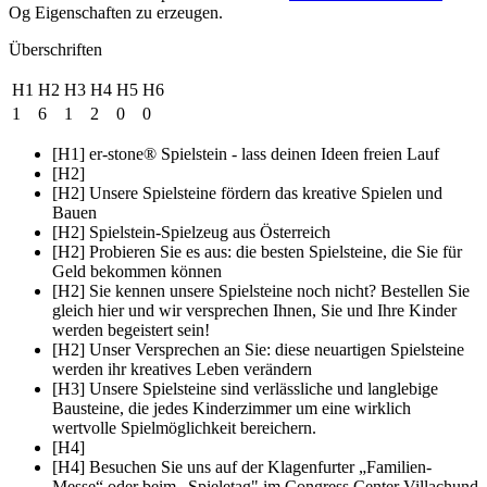
Og Eigenschaften zu erzeugen.
Überschriften
H1
H2
H3
H4
H5
H6
1
6
1
2
0
0
[H1] er-stone® Spielstein - lass deinen Ideen freien Lauf
[H2]
[H2] Unsere Spielsteine fördern das kreative Spielen und
Bauen
[H2] Spielstein-Spielzeug aus Österreich
[H2] Probieren Sie es aus: die besten Spielsteine, die Sie für
Geld bekommen können
[H2] Sie kennen unsere Spielsteine noch nicht? Bestellen Sie
gleich hier und wir versprechen Ihnen, Sie und Ihre Kinder
werden begeistert sein!
[H2] Unser Versprechen an Sie: diese neuartigen Spielsteine
werden ihr kreatives Leben verändern
[H3] Unsere Spielsteine sind verlässliche und langlebige
Bausteine, die jedes Kinderzimmer um eine wirklich
wertvolle Spielmöglichkeit bereichern.
[H4]
[H4] Besuchen Sie uns auf der Klagenfurter „Familien-
Messe“ oder beim „Spieletag" im Congress Center Villachund