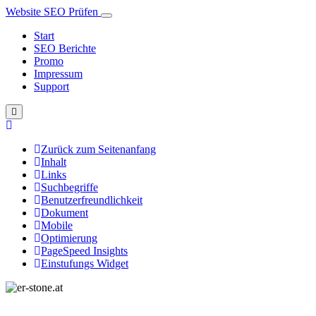
Website SEO Prüfen
Start
SEO Berichte
Promo
Impressum
Support
Zurück zum Seitenanfang
Inhalt
Links
Suchbegriffe
Benutzerfreundlichkeit
Dokument
Mobile
Optimierung
PageSpeed Insights
Einstufungs Widget