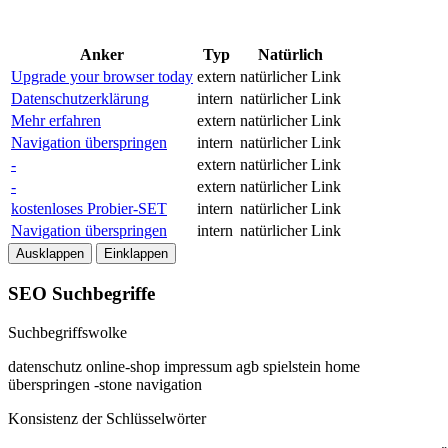
Anker
Typ
Natürlich
Upgrade your browser today
extern
natürlicher Link
Datenschutzerklärung
intern
natürlicher Link
Mehr erfahren
extern
natürlicher Link
Navigation überspringen
intern
natürlicher Link
-
extern
natürlicher Link
-
extern
natürlicher Link
kostenloses Probier-SET
intern
natürlicher Link
Navigation überspringen
intern
natürlicher Link
Ausklappen
Einklappen
SEO Suchbegriffe
Suchbegriffswolke
datenschutz
online-shop
impressum
agb
spielstein
home
überspringen
-stone
navigation
Konsistenz der Schlüsselwörter