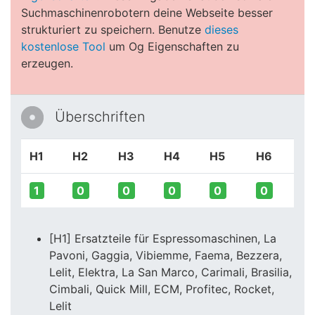
Suchmaschinenrobotern deine Webseite besser
strukturiert zu speichern. Benutze
dieses
kostenlose Tool
um Og Eigenschaften zu
erzeugen.
Überschriften
H1
H2
H3
H4
H5
H6
1
0
0
0
0
0
[H1] Ersatzteile für Espressomaschinen, La
Pavoni, Gaggia, Vibiemme, Faema, Bezzera,
Lelit, Elektra, La San Marco, Carimali, Brasilia,
Cimbali, Quick Mill, ECM, Profitec, Rocket,
Lelit