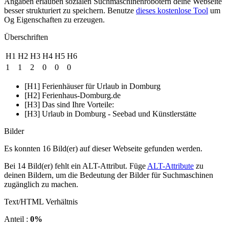
Angaben erlauben sozialen Suchmaschinenrobotern deine Webseite
besser strukturiert zu speichern. Benutze
dieses kostenlose Tool
um
Og Eigenschaften zu erzeugen.
Überschriften
H1
H2
H3
H4
H5
H6
1
1
2
0
0
0
[H1] Ferienhäuser für Urlaub in Domburg
[H2] Ferienhaus-Domburg.de
[H3] Das sind Ihre Vorteile:
[H3] Urlaub in Domburg - Seebad und Künstlerstätte
Bilder
Es konnten 16 Bild(er) auf dieser Webseite gefunden werden.
Bei 14 Bild(er) fehlt ein ALT-Attribut. Füge
ALT-Attribute
zu
deinen Bildern, um die Bedeutung der Bilder für Suchmaschinen
zugänglich zu machen.
Text/HTML Verhältnis
Anteil :
0%