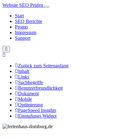
Website SEO Prüfen
Start
SEO Berichte
Promo
Impressum
Support
Zurück zum Seitenanfang
Inhalt
Links
Suchbegriffe
Benutzerfreundlichkeit
Dokument
Mobile
Optimierung
PageSpeed Insights
Einstufungs Widget