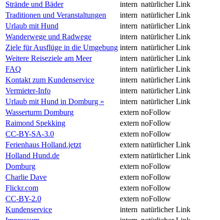
Strände und Bäder
intern
natürlicher Link
Traditionen und Veranstaltungen
intern
natürlicher Link
Urlaub mit Hund
intern
natürlicher Link
Wanderwege und Radwege
intern
natürlicher Link
Ziele für Ausflüge in die Umgebung
intern
natürlicher Link
Weitere Reiseziele am Meer
intern
natürlicher Link
FAQ
intern
natürlicher Link
Kontakt zum Kundenservice
intern
natürlicher Link
Vermieter-Info
intern
natürlicher Link
Urlaub mit Hund in Domburg »
intern
natürlicher Link
Wasserturm Domburg
extern
noFollow
Raimond Spekking
extern
noFollow
CC-BY-SA-3.0
extern
noFollow
Ferienhaus Holland.jetzt
extern
natürlicher Link
Holland Hund.de
extern
natürlicher Link
Domburg
extern
noFollow
Charlie Dave
extern
noFollow
Flickr.com
extern
noFollow
CC-BY-2.0
extern
noFollow
Kundenservice
intern
natürlicher Link