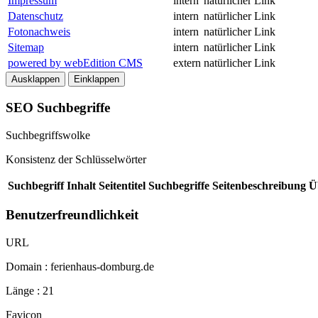
Impressum
intern
natürlicher Link
Datenschutz
intern
natürlicher Link
Fotonachweis
intern
natürlicher Link
Sitemap
intern
natürlicher Link
powered by webEdition CMS
extern
natürlicher Link
Ausklappen
Einklappen
SEO Suchbegriffe
Suchbegriffswolke
Konsistenz der Schlüsselwörter
Suchbegriff
Inhalt
Seitentitel
Suchbegriffe
Seitenbeschreibung
Ü
Benutzerfreundlichkeit
URL
Domain : ferienhaus-domburg.de
Länge : 21
Favicon