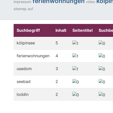
ferienwohnungen
kölpi
impressum
video
sitemap
auf
Suchbegriff
Inhalt
Seitentitel
Suchbe
kölpinsee
5
ferienwohnungen
4
usedom
3
seebad
2
loddin
2