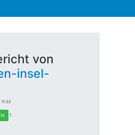
richt von
n-insel-
 11:22
!
EN