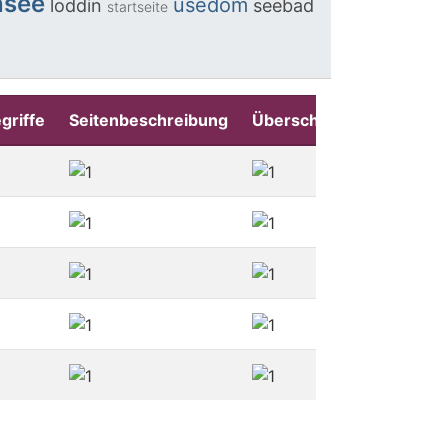
nsee
usedom
loddin
seebad
startseite
griffe
Seitenbeschreibung
Überschriften