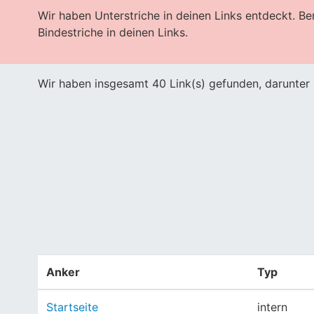
Wir haben Unterstriche in deinen Links entdeckt. B
s
Bindestriche in deinen Links.
Wir haben insgesamt 40 Link(s) gefunden, darunter 
Anker
Typ
Startseite
intern