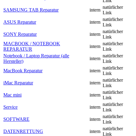
Link
natürlicher
SAMSUNG TAB Reparatur
intern
Link
natürlicher
ASUS Reparatur
intern
Link
natürlicher
SONY Reparatur
intern
Link
MACBOOK / NOTEBOOK
natürlicher
intern
REPARATUR
Link
Notebook / Laptop Reparatur (alle
natürlicher
intern
Hersteller)
Link
natürlicher
MacBook Reparatur
intern
Link
natürlicher
iMac Reparatur
intern
Link
natürlicher
Mac mini
intern
Link
natürlicher
Service
intern
Link
natürlicher
SOFTWARE
intern
Link
natürlicher
DATENRETTUNG
intern
Link