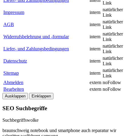
Liefer- und Zahlungsbedingungen
intern
Link
natürlicher
Impressum
intern
Link
natürlicher
AGB
intern
Link
natürlicher
Widerrufsbelehrung und -formular
intern
Link
natürlicher
Liefer- und Zahlungsbedingungen
intern
Link
natürlicher
Datenschutz
intern
Link
natürlicher
Sitemap
intern
Link
Abmelden
extern
noFollow
Bearbeiten
extern
noFollow
Ausklappen
Einklappen
SEO Suchbegriffe
Suchbegriffswolke
braunschweig
notebook
und
smartphone
auch
reparatur
wir
salzgitter
wolfsburg
samsung