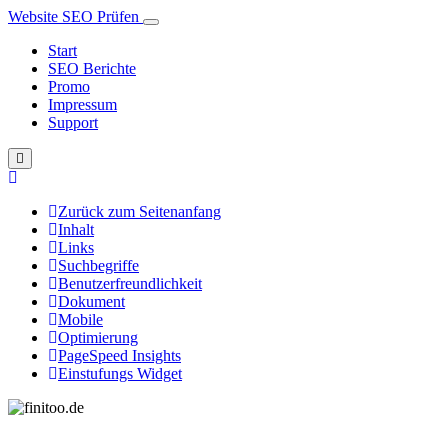
Website SEO Prüfen
Start
SEO Berichte
Promo
Impressum
Support
Zurück zum Seitenanfang
Inhalt
Links
Suchbegriffe
Benutzerfreundlichkeit
Dokument
Mobile
Optimierung
PageSpeed Insights
Einstufungs Widget