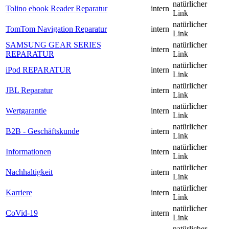
natürlicher
Tolino ebook Reader Reparatur
intern
Link
natürlicher
TomTom Navigation Reparatur
intern
Link
SAMSUNG GEAR SERIES
natürlicher
intern
REPARATUR
Link
natürlicher
iPod REPARATUR
intern
Link
natürlicher
JBL Reparatur
intern
Link
natürlicher
Wertgarantie
intern
Link
natürlicher
B2B - Geschäftskunde
intern
Link
natürlicher
Informationen
intern
Link
natürlicher
Nachhaltigkeit
intern
Link
natürlicher
Karriere
intern
Link
natürlicher
CoVid-19
intern
Link
natürlicher