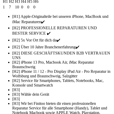
H1
H2
H3
H4
H5
H6
1
7
10
0
0
0
[H1] Apple-Originalteile bei unseren iPhone, MacBook und
iMac Reparaturen✔️
[H2] PROFESSIONELLE REPARATUREN UND
BESTER SERVICE ✔️
[H2] 5x Vor Ort für dich da✔️
[H2] Über 10 Jahre Branchenerfahrung✔️
[H2] DIESE GESCHÄFTSKUNDEN B2B VERTRAUEN
UNS
[H2] iPhone 13 Pro, Macbook Air, iMac Reparatur
Braunschweig
[H2] iPhone 11 / 12 - Pro Display iPad Air - Pro Reparatur in
Wolfsburg und Braunschweig, Salzgitter
[H2] Service für Smartphones, Tablets, Notebooks, Mac,
Konsole und Smartwatch
[H3]
[H3] Wähle dein Gerät
[H3]
[H3] Wir bei Finitoo bieten dir einen professionellen
Reparatur Service für alle Smartphone (Handy), Tablet und
Notebook Macbook sowie APPLE Watch, Playstation,