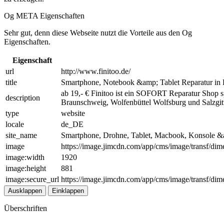
Og META Eigenschaften
Sehr gut, denn diese Webseite nutzt die Vorteile aus den Og
Eigenschaften.
Eigenschaft
url
http://www.finitoo.de/
title
Smartphone, Notebook &amp; Tablet Reparatur in B
ab 19,- € Finitoo ist ein SOFORT Reparatur Shop
description
Braunschweig, Wolfenbüttel Wolfsburg und Salzgit
type
website
locale
de_DE
site_name
Smartphone, Drohne, Tablet, Macbook, Konsole 
image
https://image.jimcdn.com/app/cms/image/transf/
image:width
1920
image:height
881
image:secure_url
https://image.jimcdn.com/app/cms/image/transf/
Ausklappen
Einklappen
Überschriften