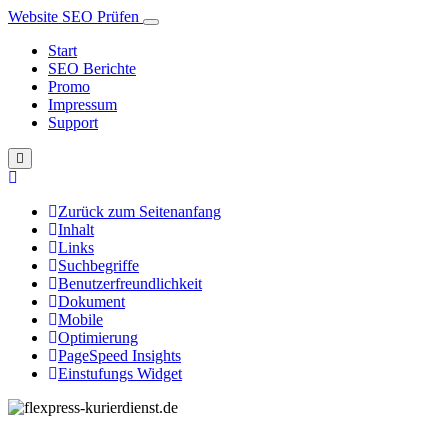
Website SEO Prüfen
Start
SEO Berichte
Promo
Impressum
Support
Zurück zum Seitenanfang
Inhalt
Links
Suchbegriffe
Benutzerfreundlichkeit
Dokument
Mobile
Optimierung
PageSpeed Insights
Einstufungs Widget