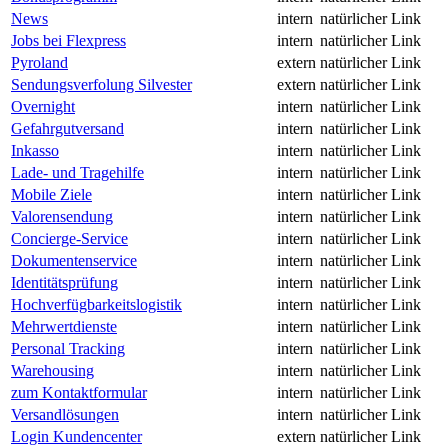
News
intern
natürlicher Link
Jobs bei Flexpress
intern
natürlicher Link
Pyroland
extern
natürlicher Link
Sendungsverfolung Silvester
extern
natürlicher Link
Overnight
intern
natürlicher Link
Gefahrgutversand
intern
natürlicher Link
Inkasso
intern
natürlicher Link
Lade- und Tragehilfe
intern
natürlicher Link
Mobile Ziele
intern
natürlicher Link
Valorensendung
intern
natürlicher Link
Concierge-Service
intern
natürlicher Link
Dokumentenservice
intern
natürlicher Link
Identitätsprüfung
intern
natürlicher Link
Hochverfügbarkeitslogistik
intern
natürlicher Link
Mehrwertdienste
intern
natürlicher Link
Personal Tracking
intern
natürlicher Link
Warehousing
intern
natürlicher Link
zum Kontaktformular
intern
natürlicher Link
Versandlösungen
intern
natürlicher Link
Login Kundencenter
extern
natürlicher Link