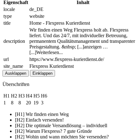
Eigenschaft
Inhalt
locale
de_DE
type
website
title
Home - Flexpress Kurierdienst
Wir finden einen Weg Flexpress holt ab. Flexpress
liefert. Und das 24/7, mit individueller Betreuung,
description
permanentem Qualitätsmanagement und transparenter
Preisgestaltung. &nbsp; [...]anzeigen …
[...]Weiterlesen...
url
https://www.flexpress-kurierdienst.de/
site_name
Flexpress Kurierdienst
Ausklappen
Einklappen
Überschriften
H1
H2
H3
H4
H5
H6
1
8
8
20
19
3
[H1] Wir finden einen Weg
[H2] Einfach versenden!
[H2] Die optimale Versandlösung – individuell
[H2] Warum Flexpress? 7 gute Gründe
[H2] Wohin und wann möchten Sie versenden?