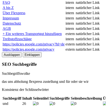
FAQ
intern
natürlicher Link
A bis Z
intern
natürlicher Link
Über Flexpress
intern
natürlicher Link
Impressum
intern
natürlicher Link
Datenschutz
intern
natürlicher Link
AGB
intern
natürlicher Link
+ Ein weiteres Transportgut hinzufügen
extern
natürlicher Link
Treibstoffzuschläge
intern
natürlicher Link
https://policies.google.com/privacy?hl=de
extern
natürlicher Link
https://policies.google.com/privacy
extern
natürlicher Link
Ausklappen
Einklappen
SEO Suchbegriffe
Suchbegriffswolke
das
uns
abholung
flexpress
zustellung
und
für
oder
sie
wir
Konsistenz der Schlüsselwörter
Suchbegriff
Inhalt
Seitentitel
Suchbegriffe
Seitenbeschreibung
Ü
und
26