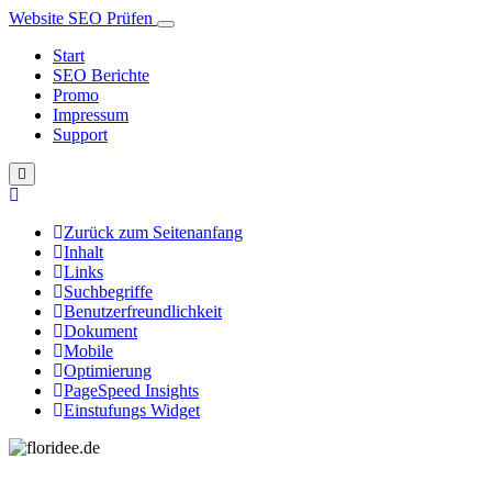
Website SEO Prüfen
Start
SEO Berichte
Promo
Impressum
Support
Zurück zum Seitenanfang
Inhalt
Links
Suchbegriffe
Benutzerfreundlichkeit
Dokument
Mobile
Optimierung
PageSpeed Insights
Einstufungs Widget