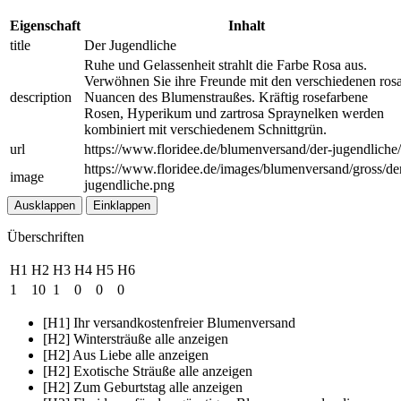
Eigenschaft
Inhalt
title
Der Jugendliche
Ruhe und Gelassenheit strahlt die Farbe Rosa aus.
Verwöhnen Sie ihre Freunde mit den verschiedenen ros
description
Nuancen des Blumenstraußes. Kräftig rosefarbene
Rosen, Hyperikum und zartrosa Spraynelken werden
kombiniert mit verschiedenem Schnittgrün.
url
https://www.floridee.de/blumenversand/der-jugendliche/
https://www.floridee.de/images/blumenversand/gross/de
image
jugendliche.png
Ausklappen
Einklappen
Überschriften
H1
H2
H3
H4
H5
H6
1
10
1
0
0
0
[H1] Ihr versandkostenfreier Blumenversand
[H2] Wintersträuße alle anzeigen
[H2] Aus Liebe alle anzeigen
[H2] Exotische Sträuße alle anzeigen
[H2] Zum Geburtstag alle anzeigen