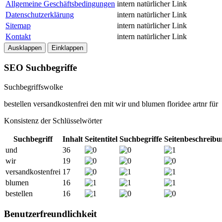
Allgemeine Geschäftsbedingungen
intern
natürlicher Link
Datenschutzerklärung
intern
natürlicher Link
Sitemap
intern
natürlicher Link
Kontakt
intern
natürlicher Link
Ausklappen
Einklappen
SEO Suchbegriffe
Suchbegriffswolke
bestellen
versandkostenfrei
den
mit
wir
und
blumen
floridee
artnr
für
Konsistenz der Schlüsselwörter
Suchbegriff
Inhalt
Seitentitel
Suchbegriffe
Seitenbeschreib
und
36
wir
19
versandkostenfrei
17
blumen
16
bestellen
16
Benutzerfreundlichkeit