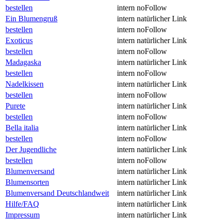
bestellen
intern
noFollow
Ein Blumengruß
intern
natürlicher Link
bestellen
intern
noFollow
Exoticus
intern
natürlicher Link
bestellen
intern
noFollow
Madagaska
intern
natürlicher Link
bestellen
intern
noFollow
Nadelkissen
intern
natürlicher Link
bestellen
intern
noFollow
Purete
intern
natürlicher Link
bestellen
intern
noFollow
Bella italia
intern
natürlicher Link
bestellen
intern
noFollow
Der Jugendliche
intern
natürlicher Link
bestellen
intern
noFollow
Blumenversand
intern
natürlicher Link
Blumensorten
intern
natürlicher Link
Blumenversand Deutschlandweit
intern
natürlicher Link
Hilfe/FAQ
intern
natürlicher Link
Impressum
intern
natürlicher Link