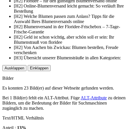
[H2] Floridee – für den günstigen Blumenversand online
[H2] Online-Blumenversand leicht gemacht: So verläuft Ihre
Bestellung
[H2] Welche Blumen passen zum Anlass? Tipps für die
Auswahl Ihres Blumenversands online
[H2] Blumenversand in der Floridee-Frischebox – 7-Tage-
Frische-Garantie
[H2] Geld ist schon wichtig, aber schön soll er sein: Ihr
Blumenstrauß von floridee
[H2] Von Aachen bis Zwickau: Blumen bestellen, Freude
verschenken
[H3] Übersicht unserer Blumensträuße in allen Kategorien:
Ausklappen
Einklappen
Bilder
Es konnten 23 Bild(er) auf dieser Webseite gefunden werden.
Bei 1 Bild(er) fehlt ein ALT-Attribut. Füge
ALT-Attribute
zu deinen
Bildern, um die Bedeutung der Bilder für Suchmaschinen
zugänglich zu machen.
Text/HTML Verhältnis
Anteil :
13%