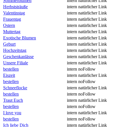
Sommerblumen
intern
natürlicher Link
Herbststräuße
intern
natürlicher Link
Valentinstag
intern
natürlicher Link
Frauentag
intern
natürlicher Link
Ostern
intern
natürlicher Link
Muttertag
intern
natürlicher Link
Exotische Blumen
intern
natürlicher Link
Geburt
intern
natürlicher Link
Hochzeitstag
intern
natürlicher Link
Geschenkanlässe
intern
natürlicher Link
Unsere Filiale
intern
natürlicher Link
bestellen
intern
noFollow
Eiszeit
intern
natürlicher Link
bestellen
intern
noFollow
Schneeflocke
intern
natürlicher Link
bestellen
intern
noFollow
Traut Euch
intern
natürlicher Link
bestellen
intern
noFollow
I love you
intern
natürlicher Link
bestellen
intern
noFollow
Ich liebe Dich
intern
natürlicher Link