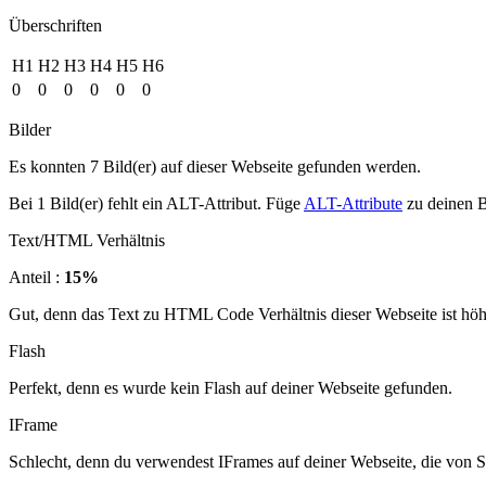
Überschriften
H1
H2
H3
H4
H5
H6
0
0
0
0
0
0
Bilder
Es konnten 7 Bild(er) auf dieser Webseite gefunden werden.
Bei 1 Bild(er) fehlt ein ALT-Attribut. Füge
ALT-Attribute
zu deinen B
Text/HTML Verhältnis
Anteil :
15%
Gut, denn das Text zu HTML Code Verhältnis dieser Webseite ist höher
Flash
Perfekt, denn es wurde kein Flash auf deiner Webseite gefunden.
IFrame
Schlecht, denn du verwendest IFrames auf deiner Webseite, die von 