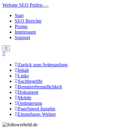
Website SEO Prüfen
Start
SEO Berichte
Promo
Impressum
Support
Zurück zum Seitenanfang
Inhalt
Links
Suchbegriffe
Benutzerfreundlichkeit
Dokument
Mobile
Optimierung
PageSpeed Insights
Einstufungs Widget