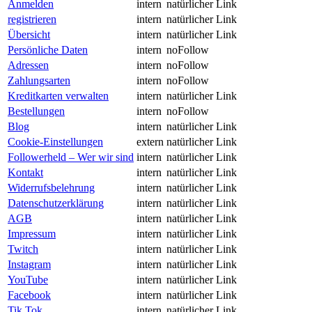
Anmelden
intern
natürlicher Link
registrieren
intern
natürlicher Link
Übersicht
intern
natürlicher Link
Persönliche Daten
intern
noFollow
Adressen
intern
noFollow
Zahlungsarten
intern
noFollow
Kreditkarten verwalten
intern
natürlicher Link
Bestellungen
intern
noFollow
Blog
intern
natürlicher Link
Cookie-Einstellungen
extern
natürlicher Link
Followerheld – Wer wir sind
intern
natürlicher Link
Kontakt
intern
natürlicher Link
Widerrufsbelehrung
intern
natürlicher Link
Datenschutzerklärung
intern
natürlicher Link
AGB
intern
natürlicher Link
Impressum
intern
natürlicher Link
Twitch
intern
natürlicher Link
Instagram
intern
natürlicher Link
YouTube
intern
natürlicher Link
Facebook
intern
natürlicher Link
Tik Tok
intern
natürlicher Link