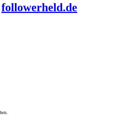
n
followerheld.de
chen.