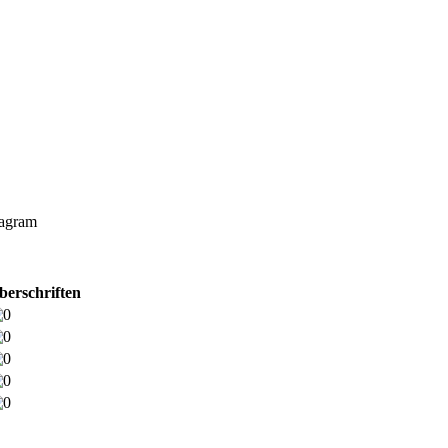
tagram
berschriften