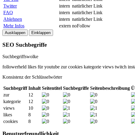
Twitter
intern
natürlicher Link
FAQ
intern
natürlicher Link
Ablehnen
intern
natürlicher Link
Mehr Infos
extern
noFollow
Ausklappen
Einklappen
SEO Suchbegriffe
Suchbegriffswolke
followerheld
likes
für
youtube
zur
cookies
kategorie
views
twitch
ins
Konsistenz der Schlüsselwörter
Suchbegriff
Inhalt
Seitentitel
Suchbegriffe
Seitenbeschreibung
Ü
zur
12
kategorie
12
views
10
likes
8
cookies
8
Benutzerfreundlichkeit