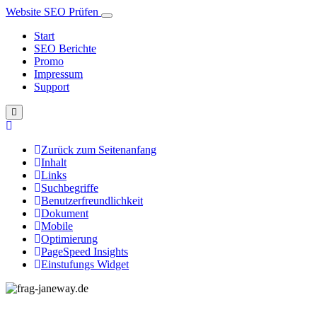
Website SEO Prüfen
Start
SEO Berichte
Promo
Impressum
Support
Zurück zum Seitenanfang
Inhalt
Links
Suchbegriffe
Benutzerfreundlichkeit
Dokument
Mobile
Optimierung
PageSpeed Insights
Einstufungs Widget