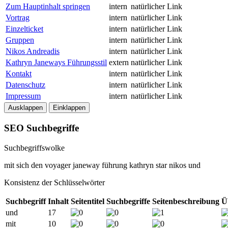
Zum Hauptinhalt springen
intern
natürlicher Link
Vortrag
intern
natürlicher Link
Einzelticket
intern
natürlicher Link
Gruppen
intern
natürlicher Link
Nikos Andreadis
intern
natürlicher Link
Kathryn Janeways Führungsstil
extern
natürlicher Link
Kontakt
intern
natürlicher Link
Datenschutz
intern
natürlicher Link
Impressum
intern
natürlicher Link
Ausklappen
Einklappen
SEO Suchbegriffe
Suchbegriffswolke
mit
sich
den
voyager
janeway
führung
kathryn
star
nikos
und
Konsistenz der Schlüsselwörter
Suchbegriff
Inhalt
Seitentitel
Suchbegriffe
Seitenbeschreibung
Ü
und
17
mit
10