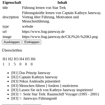
Eigenschaft
Inhalt
title
Führung lernen von Star Trek
Führungskräfte lernen von Captain Kathryn Janeway.
description
Vortrag über Führung, Motivation und
Menschenführung.
type
website
url
https://www.frag-janeway.de
image
https://www.frag-janeway.de/CKJ%20-%20KI.png
Ausklappen
Einklappen
Überschriften
H1
H2
H3
H4
H5
H6
1
1
5
0
0
0
[H1] Das Prinzip Janeway
[H2] Captain Kathryn Janeway
[H3] Nikos Andreadis präsentiert
[H3] Menschen führen ⟩ fordern ⟩ motivieren
[H3] Lassen Sie sich von Kathryn Janeway inspirieren!
[H3] ✨ Serie Star Trek: Raumschiff Voyager (1995 - 2001)
[H3] ✨ Janeways Führungsstil