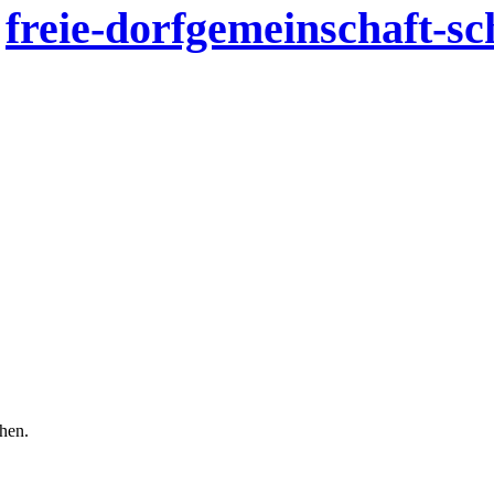
n
freie-dorfgemeinschaft-s
chen.