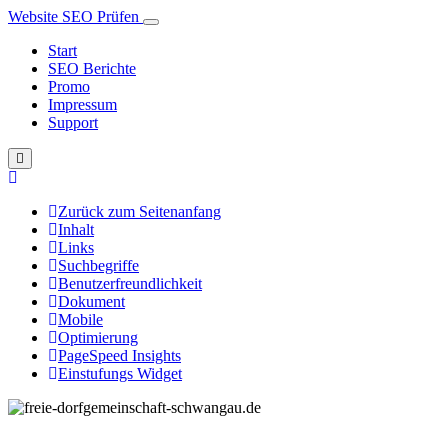
Website SEO Prüfen
Start
SEO Berichte
Promo
Impressum
Support
Zurück zum Seitenanfang
Inhalt
Links
Suchbegriffe
Benutzerfreundlichkeit
Dokument
Mobile
Optimierung
PageSpeed Insights
Einstufungs Widget