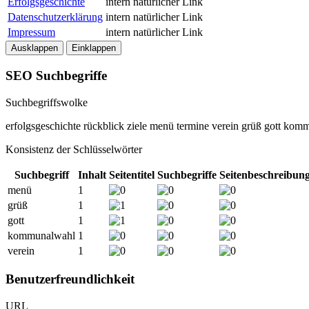
Erfolgsgeschichte
intern
natürlicher Link
Datenschutzerklärung
intern
natürlicher Link
Impressum
intern
natürlicher Link
Ausklappen
Einklappen
SEO Suchbegriffe
Suchbegriffswolke
erfolgsgeschichte
rückblick
ziele
menü
termine
verein
grüß
gott
komm
Konsistenz der Schlüsselwörter
Suchbegriff
Inhalt
Seitentitel
Suchbegriffe
Seitenbeschreibun
menü
1
grüß
1
gott
1
kommunalwahl
1
verein
1
Benutzerfreundlichkeit
URL