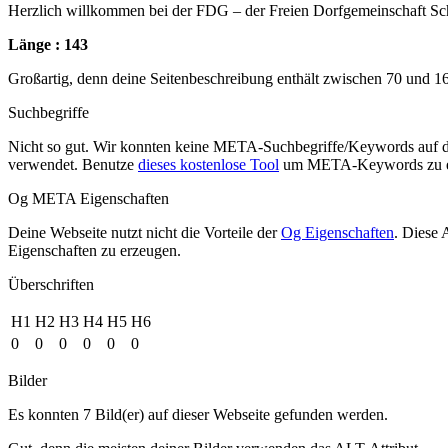
Herzlich willkommen bei der FDG – der Freien Dorfgemeinschaft Sc
Länge : 143
Großartig, denn deine Seitenbeschreibung enthält zwischen 70 und 1
Suchbegriffe
Nicht so gut. Wir konnten keine META-Suchbegriffe/Keywords auf d
verwendet. Benutze
dieses kostenlose Tool
um META-Keywords zu e
Og META Eigenschaften
Deine Webseite nutzt nicht die Vorteile der
Og Eigenschaften
. Diese 
Eigenschaften zu erzeugen.
Überschriften
H1
H2
H3
H4
H5
H6
0
0
0
0
0
0
Bilder
Es konnten 7 Bild(er) auf dieser Webseite gefunden werden.