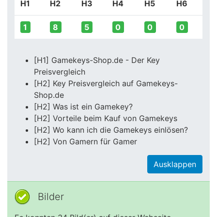
H1
H2
H3
H4
H5
H6
1
8
5
0
0
0
[H1] Gamekeys-Shop.de - Der Key
Preisvergleich
[H2] Key Preisvergleich auf Gamekeys-
Shop.de
[H2] Was ist ein Gamekey?
[H2] Vorteile beim Kauf von Gamekeys
[H2] Wo kann ich die Gamekeys einlösen?
[H2] Von Gamern für Gamer
Ausklappen
Bilder