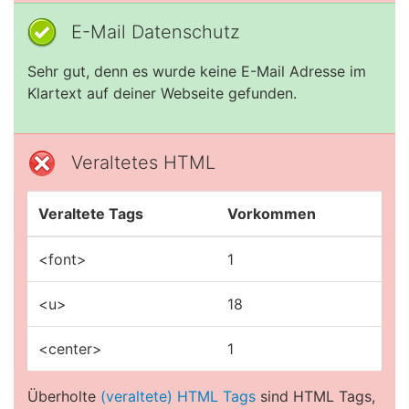
E-Mail Datenschutz
Sehr gut, denn es wurde keine E-Mail Adresse im
Klartext auf deiner Webseite gefunden.
Veraltetes HTML
Veraltete Tags
Vorkommen
<font>
1
<u>
18
<center>
1
Überholte
(veraltete) HTML Tags
sind HTML Tags,