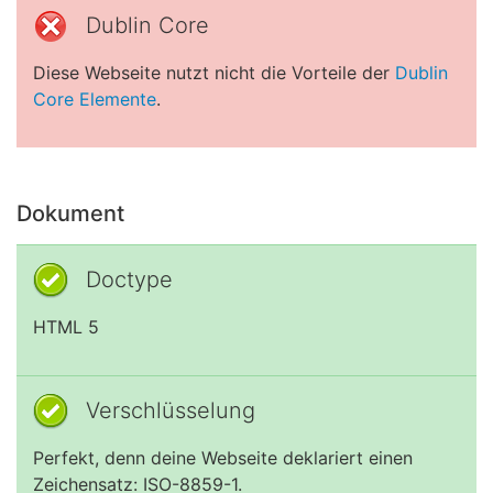
Dublin Core
Diese Webseite nutzt nicht die Vorteile der
Dublin
Core Elemente
.
Dokument
Doctype
HTML 5
Verschlüsselung
Perfekt, denn deine Webseite deklariert einen
Zeichensatz: ISO-8859-1.