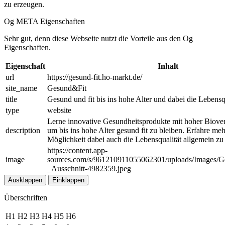
zu erzeugen.
Og META Eigenschaften
Sehr gut, denn diese Webseite nutzt die Vorteile aus den Og
Eigenschaften.
Eigenschaft
Inhalt
url
https://gesund-fit.ho-markt.de/
site_name
Gesund&Fit
title
Gesund und fit bis ins hohe Alter und dabei die Lebensq
type
website
Lerne innovative Gesundheitsprodukte mit hoher Biover
description
um bis ins hohe Alter gesund fit zu bleiben. Erfahre meh
Möglichkeit dabei auch die Lebensqualität allgemein zu
https://content.app-
image
sources.com/s/961210911055062301/uploads/Images/G
_Ausschnitt-4982359.jpeg
Ausklappen
Einklappen
Überschriften
H1
H2
H3
H4
H5
H6