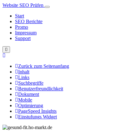
Website SEO Prüfen
Start
SEO Berichte
Promo
Impressum
Support
Zurück zum Seitenanfang
Inhalt
Links
Suchbegriffe
Benutzerfreundlichkeit
Dokument
Mobile
Optimierung
PageSpeed Insights
Einstufungs Widget