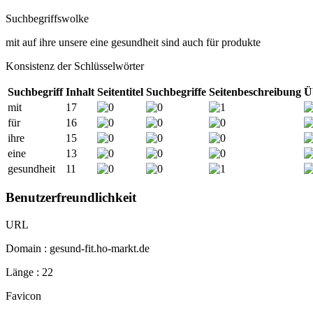
Suchbegriffswolke
mit
auf
ihre
unsere
eine
gesundheit
sind
auch
für
produkte
Konsistenz der Schlüsselwörter
Suchbegriff
Inhalt
Seitentitel
Suchbegriffe
Seitenbeschreibung
Ü
mit
17
für
16
ihre
15
eine
13
gesundheit
11
Benutzerfreundlichkeit
URL
Domain : gesund-fit.ho-markt.de
Länge : 22
Favicon