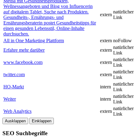
Media mit Gesundheitsprodukten,
Wellnessangeboten und Blog von Influencerin
auf digitalem Tablet, Suche nach Produkten.
natürlicher
extern
Gesundheits-, Ernährungs- und
Link
Ernährungsberaterin postet Gesundheitstipps für
einen gesunden Lebensstil, Online-Inhalte
durchsuchen.
All in One Marketing Plattform
extern
noFollow
natürlicher
Erfahre mehr darüber
extern
Link
natürlicher
www.facebook.com
extern
Link
natürlicher
twitter.com
extern
Link
natürlicher
HO-Markt
intern
Link
natürlicher
Weiter
intern
Link
natürlicher
Web Analytics
extern
Link
Ausklappen
Einklappen
SEO Suchbegriffe