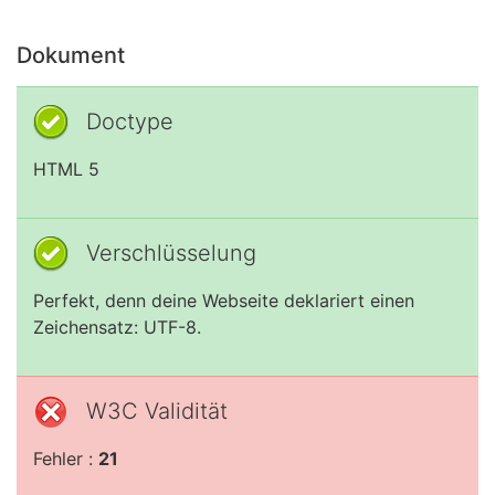
Dokument
Doctype
HTML 5
Verschlüsselung
Perfekt, denn deine Webseite deklariert einen
Zeichensatz: UTF-8.
W3C Validität
Fehler :
21