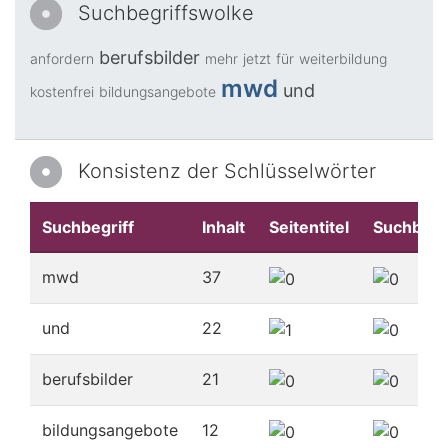
Suchbegriffswolke
berufsbilder
anfordern
mehr
jetzt
für
weiterbildung
mwd
und
kostenfrei
bildungsangebote
Konsistenz der Schlüsselwörter
Suchbegriff
Inhalt
Seitentitel
Suchbegr
mwd
37
und
22
berufsbilder
21
bildungsangebote
12