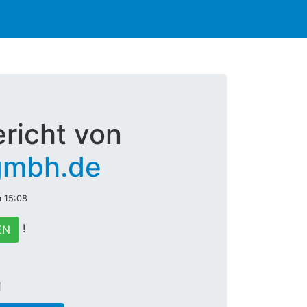
richt von
gmbh.de
m 15:08
!
EN