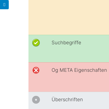
Suchbegriffe
Og META Eigenschaften
Überschriften