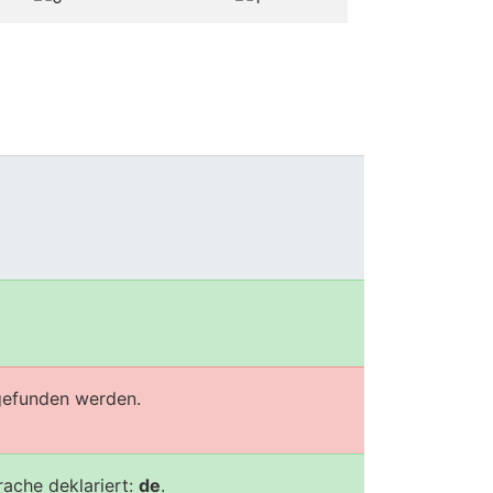
efunden werden.
ache deklariert:
de
.