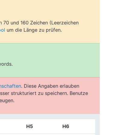
en 70 und 160 Zeichen (Leerzeichen
ool
um die Länge zu prüfen.
words.
nschaften
. Diese Angaben erlauben
ser strukturiert zu speichern. Benutze
eugen.
H5
H6