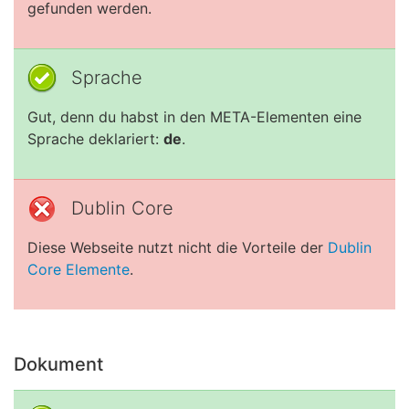
gefunden werden.
Sprache
Gut, denn du habst in den META-Elementen eine
Sprache deklariert:
de
.
Dublin Core
Diese Webseite nutzt nicht die Vorteile der
Dublin
Core Elemente
.
Dokument