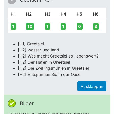
H1
H2
H3
H4
H5
H6
1
10
1
1
0
3
[H1] Greetsiel
[H2] wasser und land
[H2] Was macht Greetsiel so liebenswert?
[H2] Der Hafen in Greetsiel
[H2] Die Zwillingsmühlen in Greetsiel
[H2] Entspannen Sie in der Oase
Ausklappen
Bilder