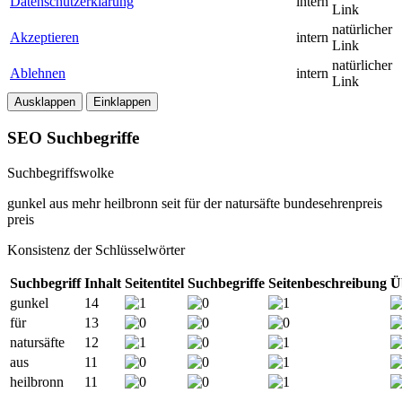
Datenschutzerklärung
intern
Link
natürlicher
Akzeptieren
intern
Link
natürlicher
Ablehnen
intern
Link
Ausklappen
Einklappen
SEO Suchbegriffe
Suchbegriffswolke
gunkel
aus
mehr
heilbronn
seit
für
der
natursäfte
bundesehrenpreis
preis
Konsistenz der Schlüsselwörter
Suchbegriff
Inhalt
Seitentitel
Suchbegriffe
Seitenbeschreibung
Ü
gunkel
14
für
13
natursäfte
12
aus
11
heilbronn
11