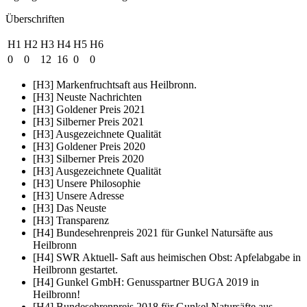
Überschriften
H1
H2
H3
H4
H5
H6
0
0
12
16
0
0
[H3] Markenfruchtsaft aus Heilbronn.
[H3] Neuste Nachrichten
[H3] Goldener Preis 2021
[H3] Silberner Preis 2021
[H3] Ausgezeichnete Qualität
[H3] Goldener Preis 2020
[H3] Silberner Preis 2020
[H3] Ausgezeichnete Qualität
[H3] Unsere Philosophie
[H3] Unsere Adresse
[H3] Das Neuste
[H3] Transparenz
[H4] Bundesehrenpreis 2021 für Gunkel Natursäfte aus
Heilbronn
[H4] SWR Aktuell- Saft aus heimischen Obst: Apfelabgabe in
Heilbronn gestartet.
[H4] Gunkel GmbH: Genusspartner BUGA 2019 in
Heilbronn!
[H4] Bundesehrenpreis 2018 für Gunkel Natursäfte aus