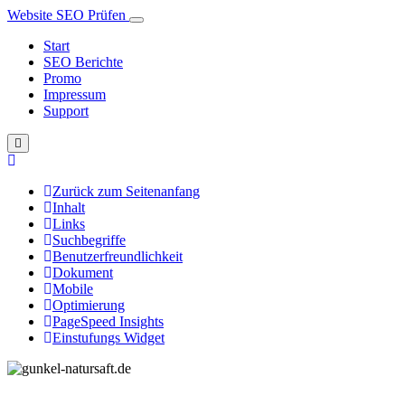
Website SEO Prüfen
Start
SEO Berichte
Promo
Impressum
Support
Zurück zum Seitenanfang
Inhalt
Links
Suchbegriffe
Benutzerfreundlichkeit
Dokument
Mobile
Optimierung
PageSpeed Insights
Einstufungs Widget