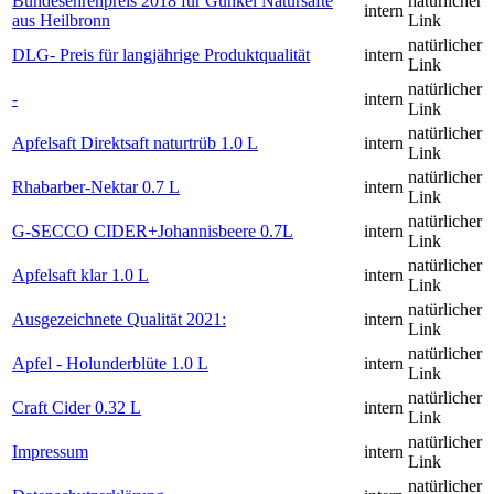
Bundesehrenpreis 2018 für Gunkel Natursäfte
natürlicher
intern
aus Heilbronn
Link
natürlicher
DLG- Preis für langjährige Produktqualität
intern
Link
natürlicher
-
intern
Link
natürlicher
Apfelsaft Direktsaft naturtrüb 1.0 L
intern
Link
natürlicher
Rhabarber-Nektar 0.7 L
intern
Link
natürlicher
G-SECCO CIDER+Johannisbeere 0.7L
intern
Link
natürlicher
Apfelsaft klar 1.0 L
intern
Link
natürlicher
Ausgezeichnete Qualität 2021:
intern
Link
natürlicher
Apfel - Holunderblüte 1.0 L
intern
Link
natürlicher
Craft Cider 0.32 L
intern
Link
natürlicher
Impressum
intern
Link
natürlicher