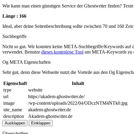
Wie kann man einen günstigen Service der Ghostwriter finden? Texte s
Länge : 166
Ideal, aber deine Seitenbeschreibung sollte zwischen 70 und 160 Zei
Suchbegriffe
Nicht so gut. Wir konnten keine META-Suchbegriffe/Keywords auf d
verwendet. Benutze
dieses kostenlose Tool
um META-Keywords zu e
Og META Eigenschaften
Sehr gut, denn diese Webseite nutzt die Vorteile aus den Og Eigensch
Eigenschaft
Inhalt
type
website
url
https://akadem-ghostwriter.de/
image
/wp-content/uploads/2022/04/ODczNTM4NTk0.jpg
site_name
akadem-ghostwriter.de
description
Akadem-ghostwriter.de
Ausklappen
Einklappen
Überschriften