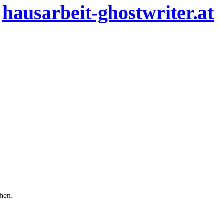
n
hausarbeit-ghostwriter.at
chen.