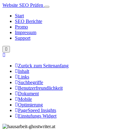
Website SEO Prüfen
Start
SEO Berichte
Promo
Impressum
Support
Zurück zum Seitenanfang
Inhalt
Links
Suchbegriffe
Benutzerfreundlichkeit
Dokument
Mobile
Optimierung
PageSpeed Insights
Einstufungs Widget