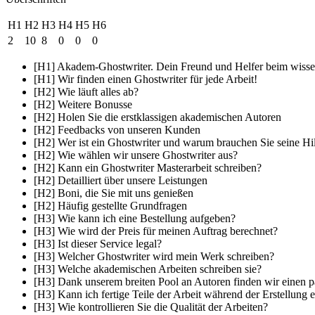
H1
H2
H3
H4
H5
H6
2
10
8
0
0
0
[H1] Akadem-Ghostwriter. Dein Freund und Helfer beim wissen
[H1] Wir finden einen Ghostwriter für jede Arbeit!
[H2] Wie läuft alles ab?
[H2] Weitere Bonusse
[H2] Holen Sie die erstklassigen akademischen Autoren
[H2] Feedbacks von unseren Kunden
[H2] Wer ist ein Ghostwriter und warum brauchen Sie seine Hi
[H2] Wie wählen wir unsere Ghostwriter aus?
[H2] Kann ein Ghostwriter Masterarbeit schreiben?
[H2] Detailliert über unsere Leistungen
[H2] Boni, die Sie mit uns genießen
[H2] Häufig gestellte Grundfragen
[H3] Wie kann ich eine Bestellung aufgeben?
[H3] Wie wird der Preis für meinen Auftrag berechnet?
[H3] Ist dieser Service legal?
[H3] Welcher Ghostwriter wird mein Werk schreiben?
[H3] Welche akademischen Arbeiten schreiben sie?
[H3] Dank unserem breiten Pool an Autoren finden wir einen p
[H3] Kann ich fertige Teile der Arbeit während der Erstellung e
[H3] Wie kontrollieren Sie die Qualität der Arbeiten?