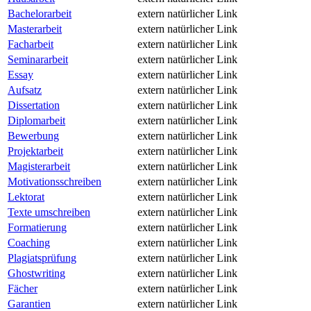
Bachelorarbeit
extern
natürlicher Link
Masterarbeit
extern
natürlicher Link
Facharbeit
extern
natürlicher Link
Seminararbeit
extern
natürlicher Link
Essay
extern
natürlicher Link
Aufsatz
extern
natürlicher Link
Dissertation
extern
natürlicher Link
Diplomarbeit
extern
natürlicher Link
Bewerbung
extern
natürlicher Link
Projektarbeit
extern
natürlicher Link
Magisterarbeit
extern
natürlicher Link
Motivationsschreiben
extern
natürlicher Link
Lektorat
extern
natürlicher Link
Texte umschreiben
extern
natürlicher Link
Formatierung
extern
natürlicher Link
Coaching
extern
natürlicher Link
Plagiatsprüfung
extern
natürlicher Link
Ghostwriting
extern
natürlicher Link
Fächer
extern
natürlicher Link
Garantien
extern
natürlicher Link