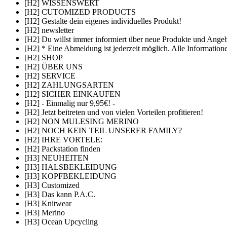
[H2] WISSENSWERT
[H2] CUTOMIZED PRODUCTS
[H2] Gestalte dein eigenes individuelles Produkt!
[H2] newsletter
[H2] Du willst immer informiert über neue Produkte und Angeb
[H2] * Eine Abmeldung ist jederzeit möglich. Alle Information
[H2] SHOP
[H2] ÜBER UNS
[H2] SERVICE
[H2] ZAHLUNGSARTEN
[H2] SICHER EINKAUFEN
[H2] - Einmalig nur 9,95€! -
[H2] Jetzt beitreten und von vielen Vorteilen profitieren!
[H2] NON MULESING MERINO
[H2] NOCH KEIN TEIL UNSERER FAMILY?
[H2] IHRE VORTELE:
[H2] Packstation finden
[H3] NEUHEITEN
[H3] HALSBEKLEIDUNG
[H3] KOPFBEKLEIDUNG
[H3] Customized
[H3] Das kann P.A.C.
[H3] Knitwear
[H3] Merino
[H3] Ocean Upcycling