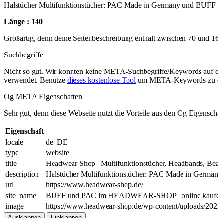
Halstücher Multifunktionstücher: PAC Made in Germany und BUFF M
Länge : 140
Großartig, denn deine Seitenbeschreibung enthält zwischen 70 und 1
Suchbegriffe
Nicht so gut. Wir konnten keine META-Suchbegriffe/Keywords auf d
verwendet. Benutze
dieses kostenlose Tool
um META-Keywords zu e
Og META Eigenschaften
Sehr gut, denn diese Webseite nutzt die Vorteile aus den Og Eigensch
Eigenschaft
locale
de_DE
type
website
title
Headwear Shop | Multifunktionstücher, Headbands, Bea
description
Halstücher Multifunktionstücher: PAC Made in Germa
url
https://www.headwear-shop.de/
site_name
BUFF und PAC im HEADWEAR-SHOP | online kauf
image
https://www.headwear-shop.de/wp-content/uploads/
Ausklappen
Einklappen