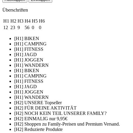
Überschriften
H1
H2
H3
H4
H5
H6
12
23
9
56
0
0
[H1] BIKEN
[H1] CAMPING
[H1] FITNESS
[H1] JAGD
[H1] JOGGEN
[H1] WANDERN
[H1] BIKEN
[H1] CAMPING
[H1] FITNESS
[H1] JAGD
[H1] JOGGEN
[H1] WANDERN
[H2] UNSERE Topseller
[H2] FÜR DEINE AKTIVITÄT
[H2] NOCH KEIN TEIL UNSERER FAMILY?
[H2] EINMALIG nur 9,95€
[H2] Shoppen zu Family-Preisen und Premium Versand.
[H2] Reduzierte Produkte