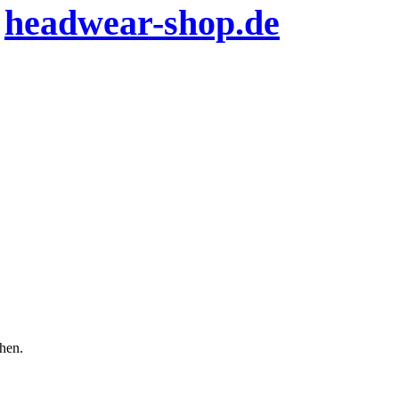
n
headwear-shop.de
chen.