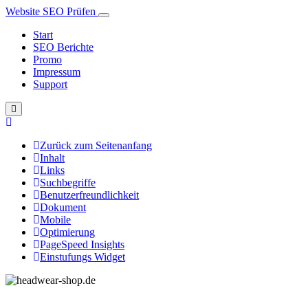
Website SEO Prüfen
Start
SEO Berichte
Promo
Impressum
Support
Zurück zum Seitenanfang
Inhalt
Links
Suchbegriffe
Benutzerfreundlichkeit
Dokument
Mobile
Optimierung
PageSpeed Insights
Einstufungs Widget