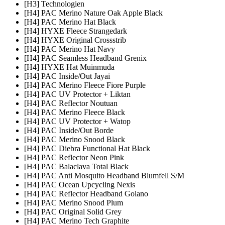
[H3] Technologien
[H4] PAC Merino Nature Oak Apple Black
[H4] PAC Merino Hat Black
[H4] HYXE Fleece Strangedark
[H4] HYXE Original Crossstrib
[H4] PAC Merino Hat Navy
[H4] PAC Seamless Headband Grenix
[H4] HYXE Hat Muinmuda
[H4] PAC Inside/Out Jayai
[H4] PAC Merino Fleece Fiore Purple
[H4] PAC UV Protector + Liktan
[H4] PAC Reflector Noutuan
[H4] PAC Merino Fleece Black
[H4] PAC UV Protector + Watop
[H4] PAC Inside/Out Borde
[H4] PAC Merino Snood Black
[H4] PAC Diebra Functional Hat Black
[H4] PAC Reflector Neon Pink
[H4] PAC Balaclava Total Black
[H4] PAC Anti Mosquito Headband Blumfell S/M
[H4] PAC Ocean Upcycling Nexis
[H4] PAC Reflector Headband Golano
[H4] PAC Merino Snood Plum
[H4] PAC Original Solid Grey
[H4] PAC Merino Tech Graphite