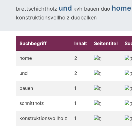
und
home
brettschichtholz
kvh
bauen
duo
konstruktionsvollholz
duobalken
Suchbegriff
Inhalt
Seitentitel
Su
home
2
und
2
bauen
1
schnittholz
1
konstruktionsvollholz
1