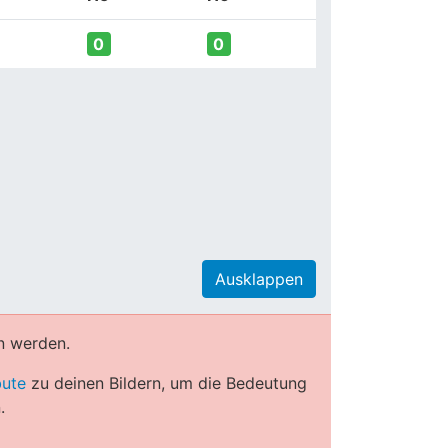
0
0
Ausklappen
n werden.
bute
zu deinen Bildern, um die Bedeutung
.