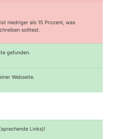
st niedriger als 15 Prozent, was
hreiben solltest.
ite gefunden.
einer Webseite.
(sprechende Links)!