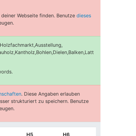
 deiner Webseite finden. Benutze
dieses
eugen.
Holzfachmarkt,Ausstellung,
uholz,Kantholz,Bohlen,Dielen,Balken,Latt
words.
nschaften
. Diese Angaben erlauben
ser strukturiert zu speichern. Benutze
eugen.
H5
H6