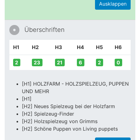
Ausklappen
Überschriften
H1
H2
H3
H4
H5
H6
2
23
21
6
2
0
[H1] HOLZFARM - HOLZSPIELZEUG, PUPPEN
UND MEHR
[H1]
[H2] Neues Spielzeug bei der Holzfarm
[H2] Spielzeug-Finder
[H2] Holzspielzeug von Grimms
[H2] Schöne Puppen von Living puppets