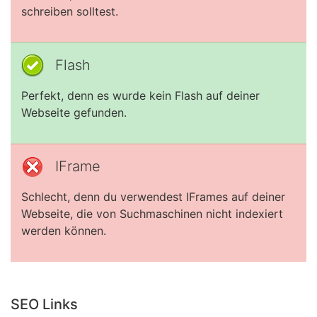
schreiben solltest.
Flash
Perfekt, denn es wurde kein Flash auf deiner
Webseite gefunden.
IFrame
Schlecht, denn du verwendest IFrames auf deiner
Webseite, die von Suchmaschinen nicht indexiert
werden können.
SEO Links