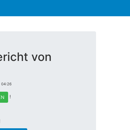
richt von
m 04:26
!
EN