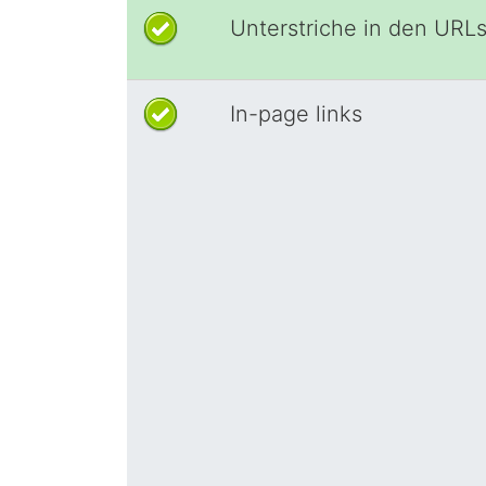
Unterstriche in den URL
In-page links