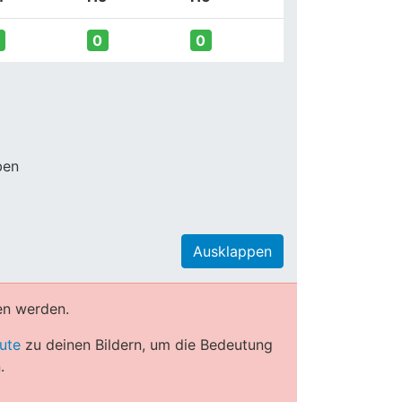
0
0
ben
Ausklappen
en werden.
ute
zu deinen Bildern, um die Bedeutung
.