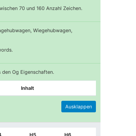
zwischen 70 und 160 Anzahl Zeichen.
agehubwagen, Wiegehubwagen,
words.
us den Og Eigenschaften.
Inhalt
Ausklappen
4
H5
H6