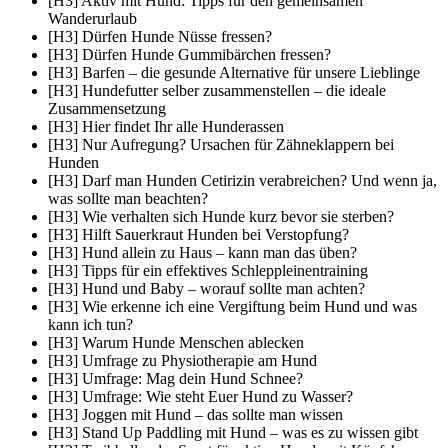
[H3] Aktiv mit Hund: Tipps für den gemeinsamen
Wanderurlaub
[H3] Dürfen Hunde Nüsse fressen?
[H3] Dürfen Hunde Gummibärchen fressen?
[H3] Barfen – die gesunde Alternative für unsere Lieblinge
[H3] Hundefutter selber zusammenstellen – die ideale
Zusammensetzung
[H3] Hier findet Ihr alle Hunderassen
[H3] Nur Aufregung? Ursachen für Zähneklappern bei
Hunden
[H3] Darf man Hunden Cetirizin verabreichen? Und wenn ja,
was sollte man beachten?
[H3] Wie verhalten sich Hunde kurz bevor sie sterben?
[H3] Hilft Sauerkraut Hunden bei Verstopfung?
[H3] Hund allein zu Haus – kann man das üben?
[H3] Tipps für ein effektives Schleppleinentraining
[H3] Hund und Baby – worauf sollte man achten?
[H3] Wie erkenne ich eine Vergiftung beim Hund und was
kann ich tun?
[H3] Warum Hunde Menschen ablecken
[H3] Umfrage zu Physiotherapie am Hund
[H3] Umfrage: Mag dein Hund Schnee?
[H3] Umfrage: Wie steht Euer Hund zu Wasser?
[H3] Joggen mit Hund – das sollte man wissen
[H3] Stand Up Paddling mit Hund – was es zu wissen gibt