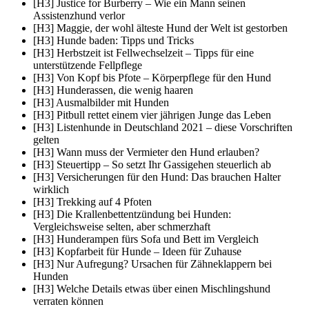
[H3] Justice for Burberry – Wie ein Mann seinen
Assistenzhund verlor
[H3] Maggie, der wohl älteste Hund der Welt ist gestorben
[H3] Hunde baden: Tipps und Tricks
[H3] Herbstzeit ist Fellwechselzeit – Tipps für eine
unterstützende Fellpflege
[H3] Von Kopf bis Pfote – Körperpflege für den Hund
[H3] Hunderassen, die wenig haaren
[H3] Ausmalbilder mit Hunden
[H3] Pitbull rettet einem vier jährigen Junge das Leben
[H3] Listenhunde in Deutschland 2021 – diese Vorschriften
gelten
[H3] Wann muss der Vermieter den Hund erlauben?
[H3] Steuertipp – So setzt Ihr Gassigehen steuerlich ab
[H3] Versicherungen für den Hund: Das brauchen Halter
wirklich
[H3] Trekking auf 4 Pfoten
[H3] Die Krallenbettentzündung bei Hunden:
Vergleichsweise selten, aber schmerzhaft
[H3] Hunderampen fürs Sofa und Bett im Vergleich
[H3] Kopfarbeit für Hunde – Ideen für Zuhause
[H3] Nur Aufregung? Ursachen für Zähneklappern bei
Hunden
[H3] Welche Details etwas über einen Mischlingshund
verraten können