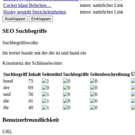
Cocker klaut Brötchen…
intern
natürlicher Link
Husky genießt Streicheleinheiten
intern
natürlicher Link
Ausklappen
Einklappen
SEO Suchbegriffe
Suchbegriffswolke
für
terrier
hunde
mit
der
die
ist
und
hund
ein
Konsistenz der Schlüsselwörter
Suchbegriff
Inhalt
Seitentitel
Suchbegriffe
Seitenbeschreibung
Ü
hund
75
der
69
und
56
die
41
für
40
Benutzerfreundlichkeit
URL