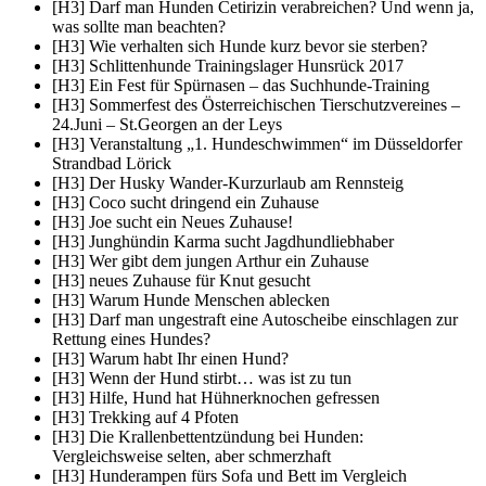
[H3] Darf man Hunden Cetirizin verabreichen? Und wenn ja,
was sollte man beachten?
[H3] Wie verhalten sich Hunde kurz bevor sie sterben?
[H3] Schlittenhunde Trainingslager Hunsrück 2017
[H3] Ein Fest für Spürnasen – das Suchhunde-Training
[H3] Sommerfest des Österreichischen Tierschutzvereines –
24.Juni – St.Georgen an der Leys
[H3] Veranstaltung „1. Hundeschwimmen“ im Düsseldorfer
Strandbad Lörick
[H3] Der Husky Wander-Kurzurlaub am Rennsteig
[H3] Coco sucht dringend ein Zuhause
[H3] Joe sucht ein Neues Zuhause!
[H3] Junghündin Karma sucht Jagdhundliebhaber
[H3] Wer gibt dem jungen Arthur ein Zuhause
[H3] neues Zuhause für Knut gesucht
[H3] Warum Hunde Menschen ablecken
[H3] Darf man ungestraft eine Autoscheibe einschlagen zur
Rettung eines Hundes?
[H3] Warum habt Ihr einen Hund?
[H3] Wenn der Hund stirbt… was ist zu tun
[H3] Hilfe, Hund hat Hühnerknochen gefressen
[H3] Trekking auf 4 Pfoten
[H3] Die Krallenbettentzündung bei Hunden:
Vergleichsweise selten, aber schmerzhaft
[H3] Hunderampen fürs Sofa und Bett im Vergleich