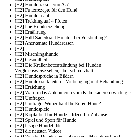
[H2] Hunderrassen von A-Z
[H2] Futterrezepte für den Hund
[H2] Hundeurlaub
[H2] Trekking auf 4 Pfoten
[H2] Die Hundeerziehung
[H2] Ernährung
[H2] Hilft Sauerkraut Hunden bei Verstopfung?
[H2] Anerkannte Hunderassen
[H2]
[H2] Mischlingshunde
[H2] Gesundheit
[H2] Die Krallenbettentzündung bei Hunden:
Vergleichsweise selten, aber schmerzhaft
[H2] Hundesprüche in Bildern
[H2] Hundekrankheiten – Vorbeugung und Behandlung
[H2] Erziehung
[H2] Warum das Abtrainieren vom Kabelkauen so wichtig ist
[H2] Umfragen
[H2] Umfrage: Woher habt Ihr Euren Hund?
[H2] Hundespiele
[H2] Kopfarbeit für Hunde – Ideen für Zuhause
[H2] Spiel und Sport für Hunde
[H2] lustige Hundebilder
[H2] die neusten Videos
[H2] Welche Details etwas über einen Mischlingshund