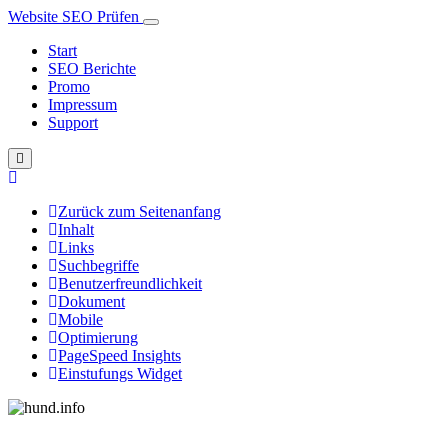
Website SEO Prüfen
Start
SEO Berichte
Promo
Impressum
Support
Zurück zum Seitenanfang
Inhalt
Links
Suchbegriffe
Benutzerfreundlichkeit
Dokument
Mobile
Optimierung
PageSpeed Insights
Einstufungs Widget