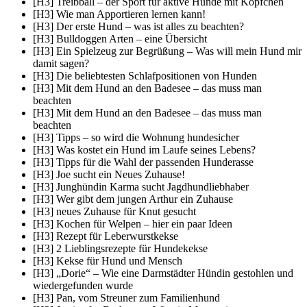
[H3] Treibball – der Sport für aktive Hunde mit Köpfchen
[H3] Wie man Apportieren lernen kann!
[H3] Der erste Hund – was ist alles zu beachten?
[H3] Bulldoggen Arten – eine Übersicht
[H3] Ein Spielzeug zur Begrüßung – Was will mein Hund mir
damit sagen?
[H3] Die beliebtesten Schlafpositionen von Hunden
[H3] Mit dem Hund an den Badesee – das muss man
beachten
[H3] Mit dem Hund an den Badesee – das muss man
beachten
[H3] Tipps – so wird die Wohnung hundesicher
[H3] Was kostet ein Hund im Laufe seines Lebens?
[H3] Tipps für die Wahl der passenden Hunderasse
[H3] Joe sucht ein Neues Zuhause!
[H3] Junghündin Karma sucht Jagdhundliebhaber
[H3] Wer gibt dem jungen Arthur ein Zuhause
[H3] neues Zuhause für Knut gesucht
[H3] Kochen für Welpen – hier ein paar Ideen
[H3] Rezept für Leberwurstkekse
[H3] 2 Lieblingsrezepte für Hundekekse
[H3] Kekse für Hund und Mensch
[H3] „Dorie“ – Wie eine Darmstädter Hündin gestohlen und
wiedergefunden wurde
[H3] Pan, vom Streuner zum Familienhund