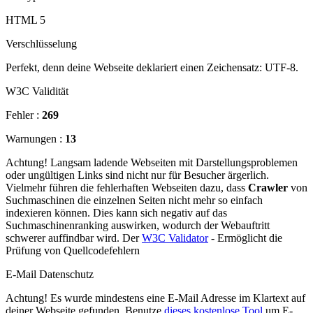
HTML 5
Verschlüsselung
Perfekt, denn deine Webseite deklariert einen Zeichensatz: UTF-8.
W3C Validität
Fehler :
269
Warnungen :
13
Achtung! Langsam ladende Webseiten mit Darstellungsproblemen
oder ungültigen Links sind nicht nur für Besucher ärgerlich.
Vielmehr führen die fehlerhaften Webseiten dazu, dass
Crawler
von
Suchmaschinen die einzelnen Seiten nicht mehr so einfach
indexieren können. Dies kann sich negativ auf das
Suchmaschinenranking auswirken, wodurch der Webauftritt
schwerer auffindbar wird. Der
W3C Validator
- Ermöglicht die
Prüfung von Quellcodefehlern
E-Mail Datenschutz
Achtung! Es wurde mindestens eine E-Mail Adresse im Klartext auf
deiner Webseite gefunden. Benutze
dieses kostenlose Tool
um E-