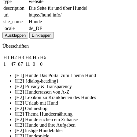
type
website
description
Die Seite für und über Hunde!
url
https://hund.info/
site_name
Hunde
locale
de_DE
Ausklappen
Einklappen
Überschriften
H1
H2
H3
H4
H5
H6
1
47
87
11
0
0
[H1] Hunde Das Portal zum Thema Hund
[H2] {dialog-heading}
[H2] Privacy & Transparency
[H2] Hunderrassen von A-Z
[H2] Lexikon zu Krankheiten des Hundes
[H2] Urlaub mit Hund
[H2] Onlineshop
[H2] Thema Hundeernährung
[H2] Hunde suchen ein Zuhause
[H2] Hunde und ihre Aufgaben
[H2] lustige Hundebilder
[H2] Hundespiele