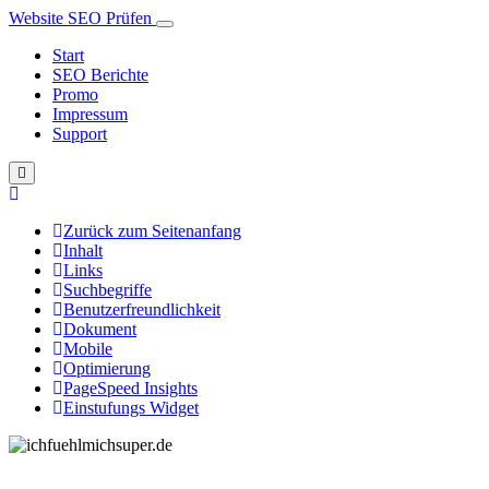
Website SEO Prüfen
Start
SEO Berichte
Promo
Impressum
Support
Zurück zum Seitenanfang
Inhalt
Links
Suchbegriffe
Benutzerfreundlichkeit
Dokument
Mobile
Optimierung
PageSpeed Insights
Einstufungs Widget