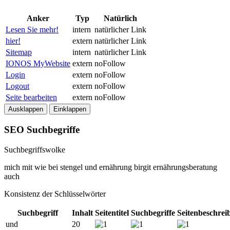
Anker
Typ
Natürlich
Lesen Sie mehr!
intern
natürlicher Link
hier!
extern
natürlicher Link
Sitemap
intern
natürlicher Link
IONOS MyWebsite
extern
noFollow
Login
extern
noFollow
Logout
extern
noFollow
Seite bearbeiten
extern
noFollow
Ausklappen
Einklappen
SEO Suchbegriffe
Suchbegriffswolke
mich
mit
wie
bei
stengel
und
ernährung
birgit
ernährungsberatung
auch
Konsistenz der Schlüsselwörter
Suchbegriff
Inhalt
Seitentitel
Suchbegriffe
Seitenbeschrei
und
20