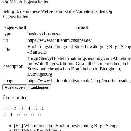
Og META Eigenschaften
Sehr gut, denn diese Webseite nutzt die Vorteile aus den Og
Eigenschaften.
Eigenschaft
Inhalt
type
business.business
url
https://www.ichfuehlmichsuper.de/
Ernährungsberatung und Stressbewältigung Birgit Steng
title
- Startseite
Birgit Stengel bietet Ernährungsberatung zum Abnehme
um Wohlfühlgewicht und Gesundheit zu erreichen, bei
description
Stress und chronischen Krankheiten in Bietigheim,
Ludwigsburg
image
https://www.ichfuehlmichsuper.de/s/img/emotionheader.
Ausklappen
Einklappen
Überschriften
H1
H2
H3
H4
H5
H6
2
1
0
0
0
0
[H1] Willkommen bei Ernährungsberatung Birgit Stengel
[H1] Meine Empfehlung: