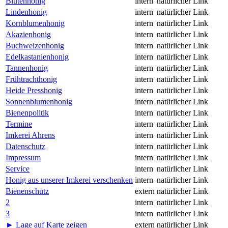
Blütenhonig
intern
natürlicher Link
Lindenhonig
intern
natürlicher Link
Kornblumenhonig
intern
natürlicher Link
Akazienhonig
intern
natürlicher Link
Buchweizenhonig
intern
natürlicher Link
Edelkastanienhonig
intern
natürlicher Link
Tannenhonig
intern
natürlicher Link
Frühtrachthonig
intern
natürlicher Link
Heide Presshonig
intern
natürlicher Link
Sonnenblumenhonig
intern
natürlicher Link
Bienenpolitik
intern
natürlicher Link
Termine
intern
natürlicher Link
Imkerei Ahrens
intern
natürlicher Link
Datenschutz
intern
natürlicher Link
Impressum
intern
natürlicher Link
Service
intern
natürlicher Link
Honig aus unserer Imkerei verschenken
intern
natürlicher Link
Bienenschutz
extern
natürlicher Link
2
intern
natürlicher Link
3
intern
natürlicher Link
► Lage auf Karte zeigen
extern
natürlicher Link