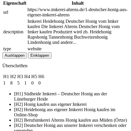
Eigenschaft
Inhalt
https://www.imkerei-ahrens.de/1-deutscher-honig-aus-
url
eigener-imkerei-ahrens
Imkerei Heidehonig Deutscher Honig vom Imker
kaufen Die Imkerei Ahrens Deutscher Honig vom
description
Imker kaufen Produziert wird zb. Heidehonig
Rapshonig Tannenhonig Buchweizenhonig
Lindenhonig und andere...
type
website
Ausklappen
Einklappen
Überschriften
H1
H2
H3
H4
H5
H6
1
8
5
1
0
0
[H1] Südheide Imkerei – Deutscher Honig aus der
Lüneburger Heide
[H2] Honig kaufen aus eigener Imkerei
[H2] Heidehonig aus eigener Imkerei Honig kaufen im
Online-Shop
[H2] Berufsimkerei Ahrens Honig kaufen aus Müden (Örtze)
[H2] Deutscher Honig aus unserer Imkerei verschenken oder
versenden