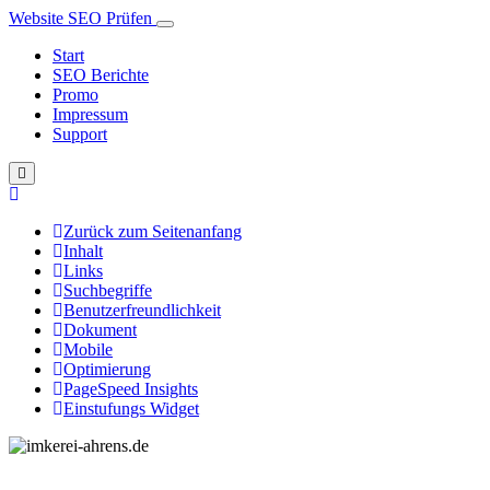
Website SEO Prüfen
Start
SEO Berichte
Promo
Impressum
Support
Zurück zum Seitenanfang
Inhalt
Links
Suchbegriffe
Benutzerfreundlichkeit
Dokument
Mobile
Optimierung
PageSpeed Insights
Einstufungs Widget