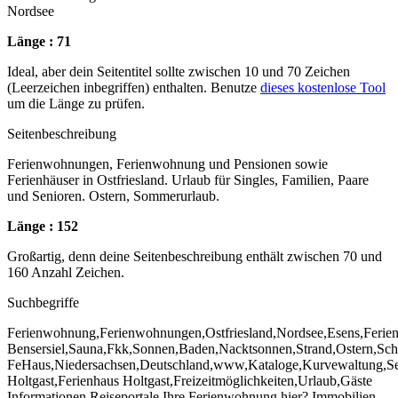
Nordsee
Länge : 71
Ideal, aber dein Seitentitel sollte zwischen 10 und 70 Zeichen
(Leerzeichen inbegriffen) enthalten. Benutze
dieses kostenlose Tool
um die Länge zu prüfen.
Seitenbeschreibung
Ferienwohnungen, Ferienwohnung und Pensionen sowie
Ferienhäuser in Ostfriesland. Urlaub für Singles, Familien, Paare
und Senioren. Ostern, Sommerurlaub.
Länge : 152
Großartig, denn deine Seitenbeschreibung enthält zwischen 70 und
160 Anzahl Zeichen.
Suchbegriffe
Ferienwohnung,Ferienwohnungen,Ostfriesland,Nordsee,Esens,Ferien
Bensersiel,Sauna,Fkk,Sonnen,Baden,Nacktsonnen,Strand,Ostern,Schwi
FeHaus,Niedersachsen,Deutschland,www,Kataloge,Kurvewaltung,Seebä
Holtgast,Ferienhaus Holtgast,Freizeitmöglichkeiten,Urlaub,Gäste
Informationen,Reiseportale,Ihre Ferienwohnung hier?,Immobilien