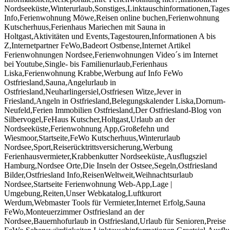
Nordseeküste,Winterurlaub,Sonstiges,Linktauschinformationen,Tages
Info,Ferienwohnung Möwe,Reisen online buchen,Ferienwohnung
Kutscherhuus,Ferienhaus Mariechen mit Sauna in
Holtgast,Aktivitäten und Events,Tagestouren,Informationen A bis
Z,Internetpartner FeWo,Badeort Ostbense,Internet Artikel
Ferienwohnungen Nordsee,Ferienwohnungen Video´s im Internet
bei Youtube,Single- bis Familienurlaub,Ferienhaus
Liska,Ferienwohnung Krabbe,Werbung auf Info FeWo
Ostfriesland,Sauna,Angelurlaub in
Ostfriesland,Neuharlingersiel,Ostfriesen Witze,Jever in
Friesland,Angeln in Ostfriesland,Belegungskalender Liska,Dornum-
Neufeld,Ferien Immobilien Ostfriesland,Der Ostfriesland-Blog von
Silbervogel,FeHaus Kutscher,Holtgast,Urlaub an der
Nordseeküste,Ferienwohnung App,Großefehn und
Wiesmoor,Startseite,FeWo Kutscherhuus,Winterurlaub
Nordsee,Sport,Reiserücktrittsversicherung,Werbung
Ferienhausvermieter,Krabbenkutter Nordseeküste,Ausflugsziel
Hamburg,Nordsee Orte,Die Inseln der Ostsee,Segeln,Ostfriesland
Bilder,Ostfriesland Info,ReisenWeltweit,Weihnachtsurlaub
Nordsee,Startseite Ferienwohnung Web-App,Lage |
Umgebung,Reiten,Unser Webkatalog,Luftkurort
Werdum,Webmaster Tools für Vermieter,Internet Erfolg,Sauna
FeWo,Monteuerzimmer Ostfriesland an der
Nordsee,Bauernhofurlaub in Ostfriesland,Urlaub für Senioren,Preise