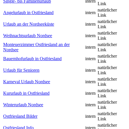
Single- bis Familienurlaub
intern
Link
natürlicher
Angelurlaub in Ostfriesland
intern
Link
natürlicher
Urlaub an der Nordseeküste
intern
Link
natürlicher
Weihnachtsurlaub Nordsee
intern
Link
Monteuerzimmer Ostfriesland an der
natürlicher
intern
Nordsee
Link
natürlicher
Bauernhofurlaub in Ostfriesland
intern
Link
natürlicher
Urlaub für Senioren
intern
Link
natürlicher
Karneval Urlaub Nordsee
intern
Link
natürlicher
Kururlaub in Ostfriesland
intern
Link
natürlicher
Winterurlaub Nordsee
intern
Link
natürlicher
Ostfriesland Bilder
intern
Link
natürlicher
Ostfriesland Info
intern