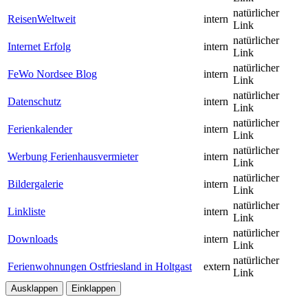
natürlicher
ReisenWeltweit
intern
Link
natürlicher
Internet Erfolg
intern
Link
natürlicher
FeWo Nordsee Blog
intern
Link
natürlicher
Datenschutz
intern
Link
natürlicher
Ferienkalender
intern
Link
natürlicher
Werbung Ferienhausvermieter
intern
Link
natürlicher
Bildergalerie
intern
Link
natürlicher
Linkliste
intern
Link
natürlicher
Downloads
intern
Link
natürlicher
Ferienwohnungen Ostfriesland in Holtgast
extern
Link
Ausklappen
Einklappen