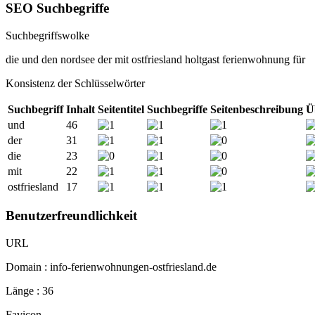
SEO Suchbegriffe
Suchbegriffswolke
die
und
den
nordsee
der
mit
ostfriesland
holtgast
ferienwohnung
für
Konsistenz der Schlüsselwörter
Suchbegriff
Inhalt
Seitentitel
Suchbegriffe
Seitenbeschreibung
Ü
und
46
der
31
die
23
mit
22
ostfriesland
17
Benutzerfreundlichkeit
URL
Domain : info-ferienwohnungen-ostfriesland.de
Länge : 36
Favicon