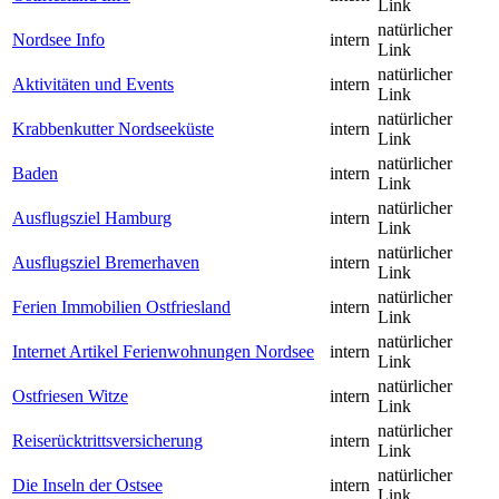
Link
natürlicher
Nordsee Info
intern
Link
natürlicher
Aktivitäten und Events
intern
Link
natürlicher
Krabbenkutter Nordseeküste
intern
Link
natürlicher
Baden
intern
Link
natürlicher
Ausflugsziel Hamburg
intern
Link
natürlicher
Ausflugsziel Bremerhaven
intern
Link
natürlicher
Ferien Immobilien Ostfriesland
intern
Link
natürlicher
Internet Artikel Ferienwohnungen Nordsee
intern
Link
natürlicher
Ostfriesen Witze
intern
Link
natürlicher
Reiserücktrittsversicherung
intern
Link
natürlicher
Die Inseln der Ostsee
intern
Link