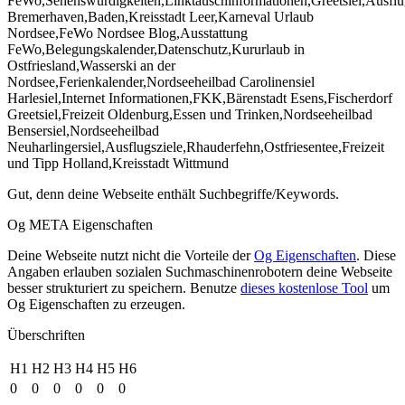
FeWo,Sehenswürdigkeiten,Linktauschinformationen,Greetsiel,Ausflu
Bremerhaven,Baden,Kreisstadt Leer,Karneval Urlaub
Nordsee,FeWo Nordsee Blog,Ausstattung
FeWo,Belegungskalender,Datenschutz,Kururlaub in
Ostfriesland,Wasserski an der
Nordsee,Ferienkalender,Nordseeheilbad Carolinensiel
Harlesiel,Internet Informationen,FKK,Bärenstadt Esens,Fischerdorf
Greetsiel,Freizeit Oldenburg,Essen und Trinken,Nordseeheilbad
Bensersiel,Nordseeheilbad
Neuharlingersiel,Ausflugsziele,Rhauderfehn,Ostfriesentee,Freizeit
und Tipp Holland,Kreisstadt Wittmund
Gut, denn deine Webseite enthält Suchbegriffe/Keywords.
Og META Eigenschaften
Deine Webseite nutzt nicht die Vorteile der
Og Eigenschaften
. Diese
Angaben erlauben sozialen Suchmaschinenrobotern deine Webseite
besser strukturiert zu speichern. Benutze
dieses kostenlose Tool
um
Og Eigenschaften zu erzeugen.
Überschriften
H1
H2
H3
H4
H5
H6
0
0
0
0
0
0