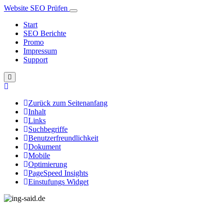
Website SEO Prüfen
Start
SEO Berichte
Promo
Impressum
Support
Zurück zum Seitenanfang
Inhalt
Links
Suchbegriffe
Benutzerfreundlichkeit
Dokument
Mobile
Optimierung
PageSpeed Insights
Einstufungs Widget