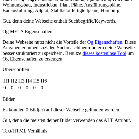
Wohnungsbau, Industriebau, Plan, Pläne, Ausführungspläne,
Bauausführung, Allplot, Stahlbetonfertigteilpläne, Hamburg
Gut, denn deine Webseite enthält Suchbegriffe/Keywords.
Og META Eigenschaften
Deine Webseite nutzt nicht die Vorteile der
Og Eigenschaften
. Diese
Angaben erlauben sozialen Suchmaschinenrobotern deine Webseite
besser strukturiert zu speichern. Benutze
dieses kostenlose Tool
um
Og Eigenschaften zu erzeugen.
Überschriften
H1
H2
H3
H4
H5
H6
0
0
0
0
0
0
Bilder
Es konnten 0 Bild(er) auf dieser Webseite gefunden werden.
Gut, denn die meisten deiner Bilder verwenden das ALT-Attribut.
Text/HTML Verhältnis