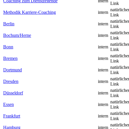
Coaching zum Dienstzeitende
intern
Link
natürliche
Methodik Karriere-Coaching
intern
Link
natürliche
Berlin
intern
Link
natürliche
Bochum/Herne
intern
Link
natürliche
Bonn
intern
Link
natürliche
Bremen
intern
Link
natürliche
Dortmund
intern
Link
natürliche
Dresden
intern
Link
natürliche
Düsseldorf
intern
Link
natürliche
Essen
intern
Link
natürliche
Frankfurt
intern
Link
natürliche
Hamburg
intern