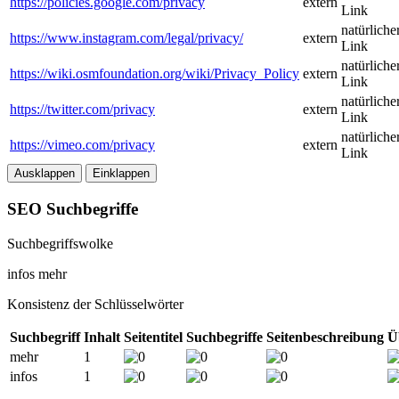
https://policies.google.com/privacy
extern
Link
natürliche
https://www.instagram.com/legal/privacy/
extern
Link
natürliche
https://wiki.osmfoundation.org/wiki/Privacy_Policy
extern
Link
natürliche
https://twitter.com/privacy
extern
Link
natürliche
https://vimeo.com/privacy
extern
Link
Ausklappen
Einklappen
SEO Suchbegriffe
Suchbegriffswolke
infos
mehr
Konsistenz der Schlüsselwörter
Suchbegriff
Inhalt
Seitentitel
Suchbegriffe
Seitenbeschreibung
Ü
mehr
1
infos
1