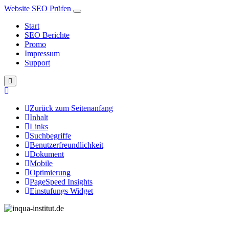
Website SEO Prüfen
Start
SEO Berichte
Promo
Impressum
Support
Zurück zum Seitenanfang
Inhalt
Links
Suchbegriffe
Benutzerfreundlichkeit
Dokument
Mobile
Optimierung
PageSpeed Insights
Einstufungs Widget