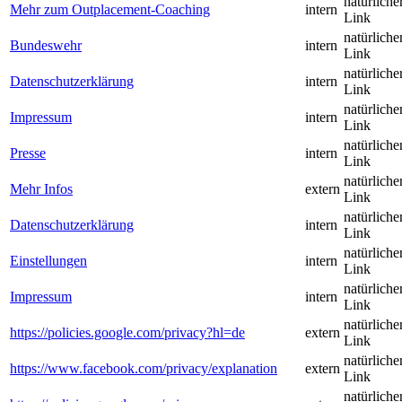
natürliche
Mehr zum Outplacement-Coaching
intern
Link
natürliche
Bundeswehr
intern
Link
natürliche
Datenschutzerklärung
intern
Link
natürliche
Impressum
intern
Link
natürliche
Presse
intern
Link
natürliche
Mehr Infos
extern
Link
natürliche
Datenschutzerklärung
intern
Link
natürliche
Einstellungen
intern
Link
natürliche
Impressum
intern
Link
natürliche
https://policies.google.com/privacy?hl=de
extern
Link
natürliche
https://www.facebook.com/privacy/explanation
extern
Link
natürliche