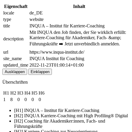
Eigenschaft
Inhalt
locale
de_DE
type
website
title
INQUA – Institut für Karriere-Coaching
Mit INQUA den Job finden, der Sie wirklich erfüllt:
Karriere-Coaching für Akademiker, Fach- &amp;
description
Führungskräfte ➡️ Jetzt unverbindlich anmelden.
url
https://www.inqua-institut.de/
site_name
INQUA Institut für Coaching
updated_time
2022-11-23T01:00:14+01:00
Ausklappen
Einklappen
Überschriften
H1
H2
H3
H4
H5
H6
1
8
0
0
0
0
[H1] INQUA – Institut für Karriere-Coaching
[H2] INQUA Karriere-Coaching mit High Profiling® Digital
[H2] Coaching für Akademiker:innen, Fach- und
Führungskräfte
[H2] Karriere-Coaching zur Neuorientierung