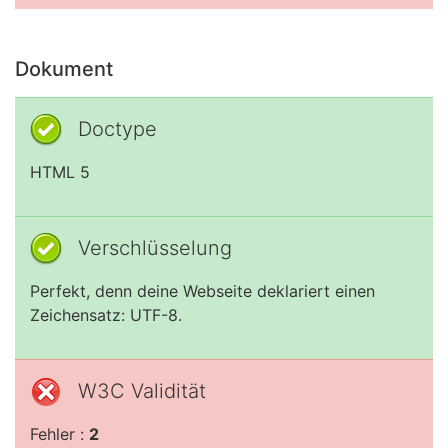
Dokument
Doctype
HTML 5
Verschlüsselung
Perfekt, denn deine Webseite deklariert einen
Zeichensatz: UTF-8.
W3C Validität
Fehler :
2