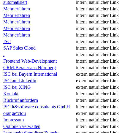
automatisiert
intern
natürlicher Link
Mehr erfahren
intern
natürlicher Link
Mehr erfahren
intern
natürlicher Link
Mehr erfahren
intern
natürlicher Link
Mehr erfahren
intern
natürlicher Link
Mehr erfahren
intern
natürlicher Link
ISC
intern
natürlicher Link
SAP Sales Cloud
intern
natürlicher Link
.
intern
natürlicher Link
Frontend Web-Development
intern
natürlicher Link
CRM-Berater aus Nürnberg
intern
natürlicher Link
ISC bei Bayern International
extern
natürlicher Link
ISC auf LinkedIn
extern
natürlicher Link
ISC bei XING
extern
natürlicher Link
Kontakt
intern
natürlicher Link
Rückruf anfordern
intern
natürlicher Link
ISC it&software consultants GmbH
intern
natürlicher Link
orange°clou
extern
natürlicher Link
Impressum
intern
natürlicher Link
Optionen verwalten
intern
natürlicher Link
Lese mehr über diese Zwecke
extern
natürlicher Link