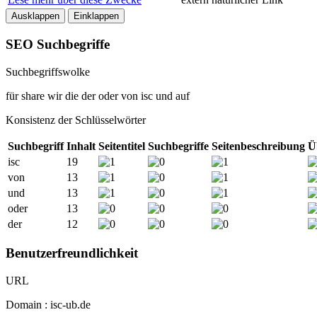
Ausklappen
Einklappen
SEO Suchbegriffe
Suchbegriffswolke
für
share
wir
die
der
oder
von
isc
und
auf
Konsistenz der Schlüsselwörter
Suchbegriff
Inhalt
Seitentitel
Suchbegriffe
Seitenbeschreibung
Ü
isc
19
von
13
und
13
oder
13
der
12
Benutzerfreundlichkeit
URL
Domain : isc-ub.de