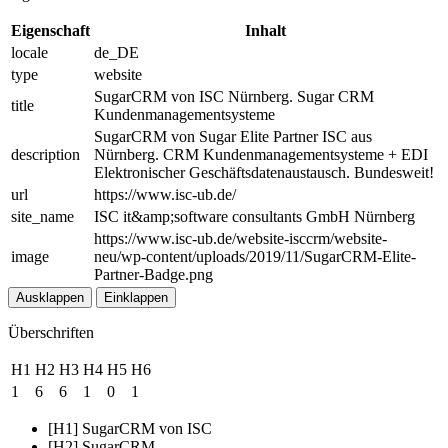
Eigenschaft
Inhalt
locale
de_DE
type
website
SugarCRM von ISC Nürnberg. Sugar CRM
title
Kundenmanagementsysteme
SugarCRM von Sugar Elite Partner ISC aus
description
Nürnberg. CRM Kundenmanagementsysteme + EDI
Elektronischer Geschäftsdatenaustausch. Bundesweit!
url
https://www.isc-ub.de/
site_name
ISC it&amp;software consultants GmbH Nürnberg
https://www.isc-ub.de/website-isccrm/website-
image
neu/wp-content/uploads/2019/11/SugarCRM-Elite-
Partner-Badge.png
Ausklappen
Einklappen
Überschriften
H1
H2
H3
H4
H5
H6
1
6
6
1
0
1
[H1] SugarCRM von ISC
[H2] SugarCRM