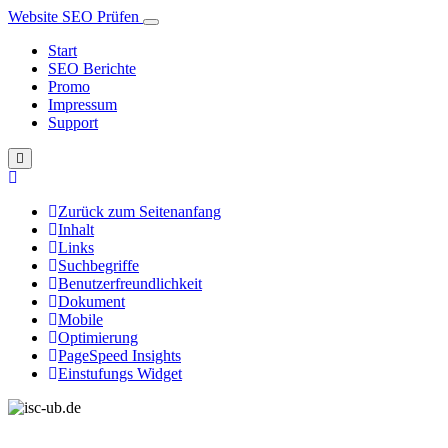
Website SEO Prüfen
Start
SEO Berichte
Promo
Impressum
Support
Zurück zum Seitenanfang
Inhalt
Links
Suchbegriffe
Benutzerfreundlichkeit
Dokument
Mobile
Optimierung
PageSpeed Insights
Einstufungs Widget