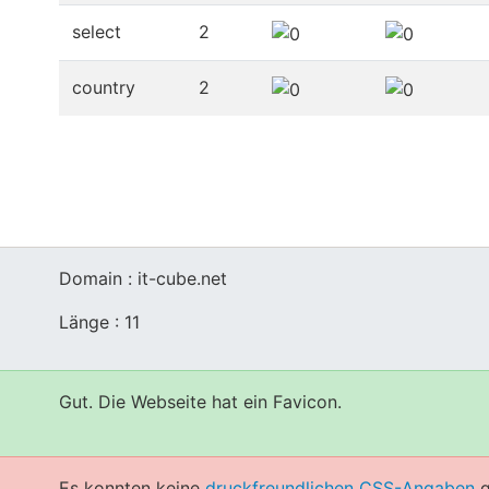
select
2
country
2
Domain : it-cube.net
Länge : 11
Gut. Die Webseite hat ein Favicon.
Es konnten keine
druckfreundlichen CSS-Angaben
g