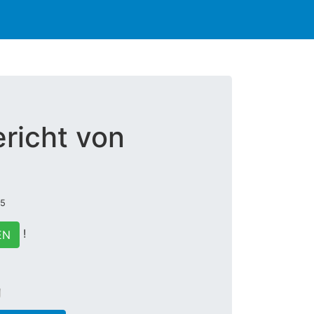
richt von
45
!
EN