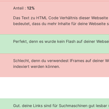
Anteil :
12%
Das Text zu HTML Code Verhältnis dieser Webseite i
bedeutet, dass du mehr Inhalte für deine Webseite sc
Perfekt, denn es wurde kein Flash auf deiner Webse
Schlecht, denn du verwendest IFrames auf deiner W
indexiert werden können.
Gut. deine Links sind für Suchmaschinen gut lesbar 