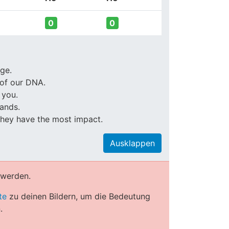
0
0
ge.
 of our DNA.
 you.
hands.
they have the most impact.
Ausklappen
 werden.
te
zu deinen Bildern, um die Bedeutung
.