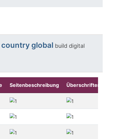
country
global
build
digital
e
Seitenbeschreibung
Überschriften