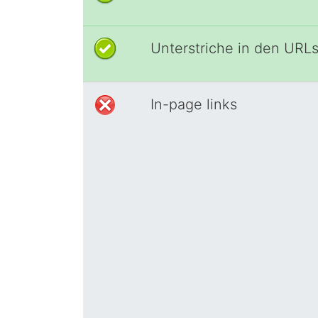
Unterstriche in den URL
In-page links