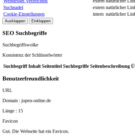
Webdesign Verzeichnis
extern
natürlicher Lin
Suchnadel
extern
natürlicher Lin
Cookie-Einstellungen
intern
natürlicher Lin
Ausklappen
Einklappen
SEO Suchbegriffe
Suchbegriffswolke
Konsistenz der Schlüsselwörter
Suchbegriff
Inhalt
Seitentitel
Suchbegriffe
Seitenbeschreibung
Ü
Benutzerfreundlichkeit
URL
Domain : jopen-online.de
Länge : 15
Favicon
Gut. Die Webseite hat ein Favicon.