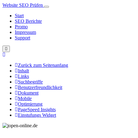
Website SEO Prüfen
Start
SEO Berichte
Promo
Impressum
Support
Zurück zum Seitenanfang
Inhalt
Links
Suchbegriffe
Benutzerfreundlichkeit
Dokument
Mobile
Optimierung
PageSpeed Insights
Einstufungs Widget