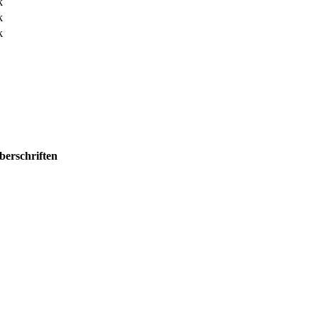
k
k
k
berschriften