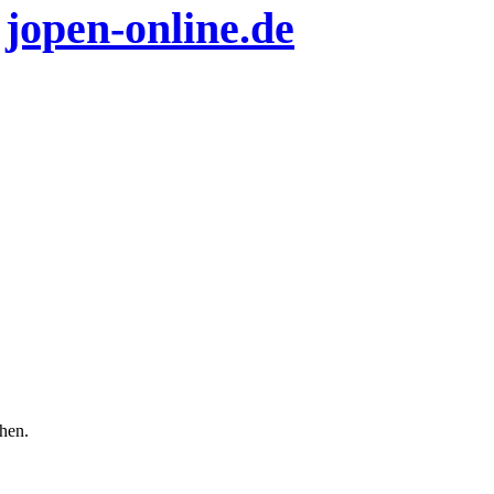
n
jopen-online.de
chen.