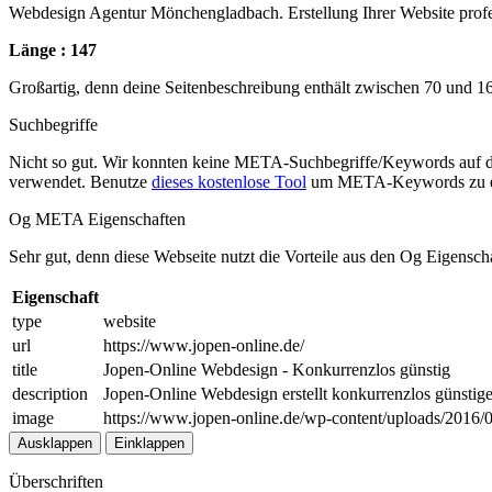
Webdesign Agentur Mönchengladbach. Erstellung Ihrer Website pr
Länge : 147
Großartig, denn deine Seitenbeschreibung enthält zwischen 70 und 1
Suchbegriffe
Nicht so gut. Wir konnten keine META-Suchbegriffe/Keywords auf d
verwendet. Benutze
dieses kostenlose Tool
um META-Keywords zu e
Og META Eigenschaften
Sehr gut, denn diese Webseite nutzt die Vorteile aus den Og Eigensch
Eigenschaft
type
website
url
https://www.jopen-online.de/
title
Jopen-Online Webdesign - Konkurrenzlos günstig
description
Jopen-Online Webdesign erstellt konkurrenzlos günstige
image
https://www.jopen-online.de/wp-content/uploads/2016
Ausklappen
Einklappen
Überschriften