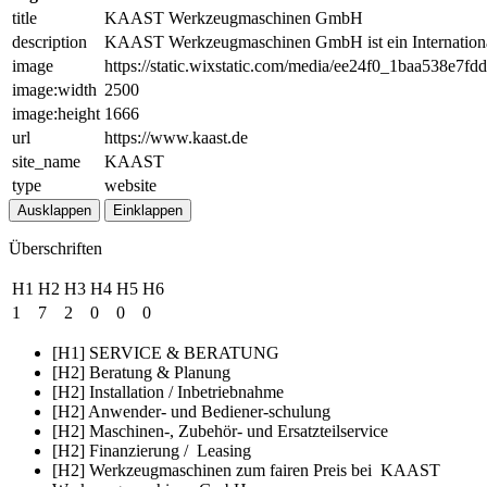
title
KAAST Werkzeugmaschinen GmbH
description
KAAST Werkzeugmaschinen GmbH ist ein Internationa
image
https://static.wixstatic.com/media/ee24f0_1baa538e
image:width
2500
image:height
1666
url
https://www.kaast.de
site_name
KAAST
type
website
Ausklappen
Einklappen
Überschriften
H1
H2
H3
H4
H5
H6
1
7
2
0
0
0
[H1] SERVICE & BERATUNG
[H2] Beratung & Planung
[H2] Installation / Inbetriebnahme
[H2] Anwender- und Bediener-schulung
[H2] Maschinen-, Zubehör- und Ersatzteilservice
[H2] Finanzierung / Leasing
[H2] Werkzeugmaschinen zum fairen Preis bei KAAST