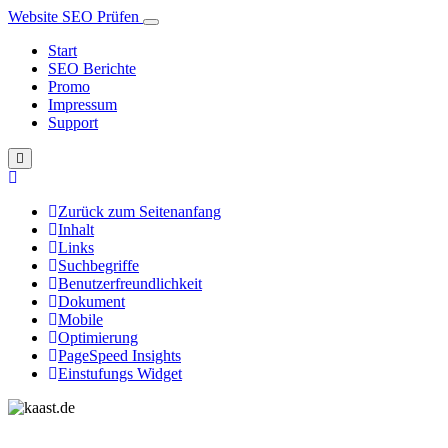
Website SEO Prüfen
Start
SEO Berichte
Promo
Impressum
Support
Zurück zum Seitenanfang
Inhalt
Links
Suchbegriffe
Benutzerfreundlichkeit
Dokument
Mobile
Optimierung
PageSpeed Insights
Einstufungs Widget