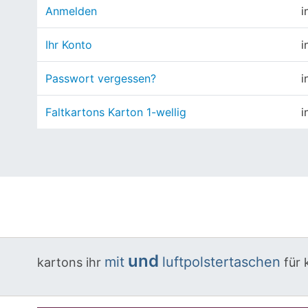
Anmelden
i
Ihr Konto
i
Passwort vergessen?
i
Faltkartons Karton 1-wellig
i
und
mit
luftpolstertaschen
kartons
ihr
für