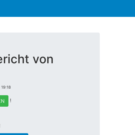
richt von
 19:18
!
EN