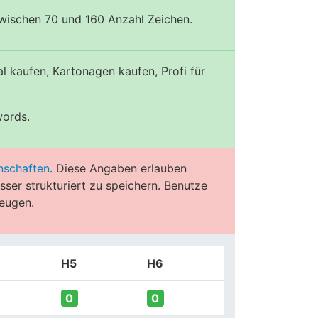
zwischen 70 und 160 Anzahl Zeichen.
 kaufen, Kartonagen kaufen, Profi für
words.
nschaften
. Diese Angaben erlauben
ser strukturiert zu speichern. Benutze
eugen.
H5
H6
0
0