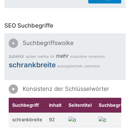
SEO Suchbegriffe
Suchbegriffswolke
mehr
zubehör
spülen
melitta
für
ersatzteile
armaturen
schrankbreite
auszugstechnik
cashmere
Konsistenz der Schlüsselwörter
Suchbegriff
Inhalt
Seitentitel
Suchbegriffe
schrankbreite
92