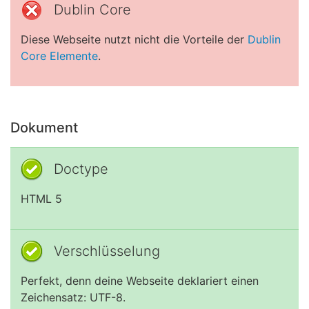
Dublin Core
Diese Webseite nutzt nicht die Vorteile der
Dublin
Core Elemente
.
Dokument
Doctype
HTML 5
Verschlüsselung
Perfekt, denn deine Webseite deklariert einen
Zeichensatz: UTF-8.