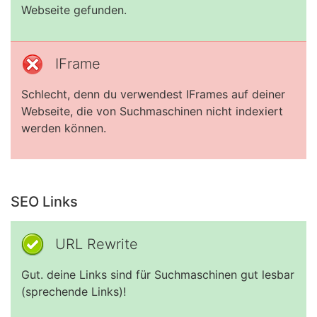
Webseite gefunden.
IFrame
Schlecht, denn du verwendest IFrames auf deiner
Webseite, die von Suchmaschinen nicht indexiert
werden können.
SEO Links
URL Rewrite
Gut. deine Links sind für Suchmaschinen gut lesbar
(sprechende Links)!