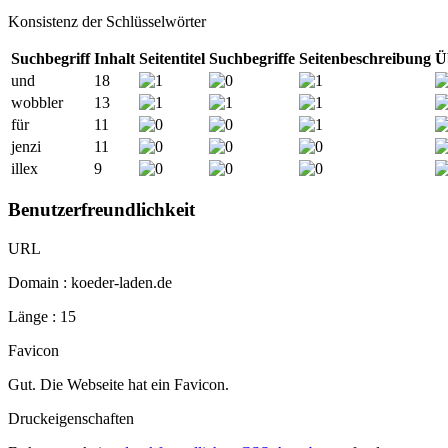
Konsistenz der Schlüsselwörter
Suchbegriff
Inhalt
Seitentitel
Suchbegriffe
Seitenbeschreibung
Ü
und
18
wobbler
13
für
11
jenzi
11
illex
9
Benutzerfreundlichkeit
URL
Domain : koeder-laden.de
Länge : 15
Favicon
Gut. Die Webseite hat ein Favicon.
Druckeigenschaften