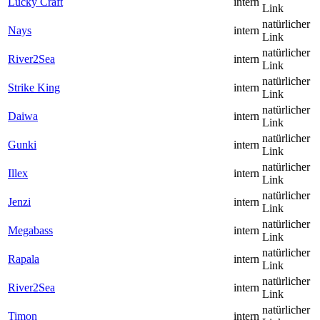
Lucky Craft
intern
Link
natürlicher
Nays
intern
Link
natürlicher
River2Sea
intern
Link
natürlicher
Strike King
intern
Link
natürlicher
Daiwa
intern
Link
natürlicher
Gunki
intern
Link
natürlicher
Illex
intern
Link
natürlicher
Jenzi
intern
Link
natürlicher
Megabass
intern
Link
natürlicher
Rapala
intern
Link
natürlicher
River2Sea
intern
Link
natürlicher
Timon
intern