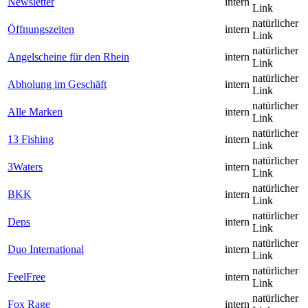
Newsletter
intern
Link
natürlicher
Öffnungszeiten
intern
Link
natürlicher
Angelscheine für den Rhein
intern
Link
natürlicher
Abholung im Geschäft
intern
Link
natürlicher
Alle Marken
intern
Link
natürlicher
13 Fishing
intern
Link
natürlicher
3Waters
intern
Link
natürlicher
BKK
intern
Link
natürlicher
Deps
intern
Link
natürlicher
Duo International
intern
Link
natürlicher
FeelFree
intern
Link
natürlicher
Fox Rage
intern