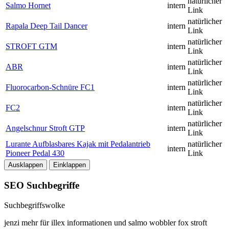
natürlicher
Salmo Hornet
intern
Link
natürlicher
Rapala Deep Tail Dancer
intern
Link
natürlicher
STROFT GTM
intern
Link
natürlicher
ABR
intern
Link
natürlicher
Fluorocarbon-Schnüre FC1
intern
Link
natürlicher
FC2
intern
Link
natürlicher
Angelschnur Stroft GTP
intern
Link
Lurante Aufblasbares Kajak mit Pedalantrieb
natürlicher
intern
Pioneer Pedal 430
Link
Ausklappen
Einklappen
SEO Suchbegriffe
Suchbegriffswolke
jenzi
mehr
für
illex
informationen
und
salmo
wobbler
fox
stroft