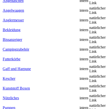
Angeltaschen
intern
Link
natürlicher
Angelwaagen
intern
Link
natürlicher
Anglermesser
intern
Link
natürlicher
Bekleidung
intern
Link
natürlicher
Bissanzeiger
intern
Link
natürlicher
Campingzubehör
intern
Link
natürlicher
Futterkörbe
intern
Link
natürlicher
Gaff und Harpune
intern
Link
natürlicher
Kescher
intern
Link
natürlicher
Kunststoff Boxen
intern
Link
natürlicher
Nützliches
intern
Link
natürlicher
Pumpen
intern