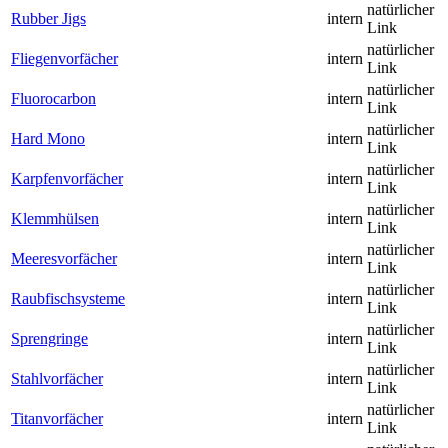
natürlicher
Rubber Jigs
intern
Link
natürlicher
Fliegenvorfächer
intern
Link
natürlicher
Fluorocarbon
intern
Link
natürlicher
Hard Mono
intern
Link
natürlicher
Karpfenvorfächer
intern
Link
natürlicher
Klemmhülsen
intern
Link
natürlicher
Meeresvorfächer
intern
Link
natürlicher
Raubfischsysteme
intern
Link
natürlicher
Sprengringe
intern
Link
natürlicher
Stahlvorfächer
intern
Link
natürlicher
Titanvorfächer
intern
Link