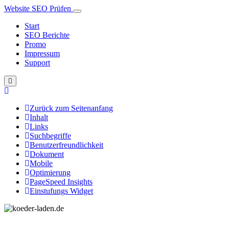
Website SEO Prüfen
Start
SEO Berichte
Promo
Impressum
Support
Zurück zum Seitenanfang
Inhalt
Links
Suchbegriffe
Benutzerfreundlichkeit
Dokument
Mobile
Optimierung
PageSpeed Insights
Einstufungs Widget