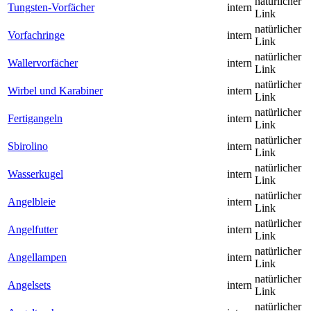
natürlicher
Tungsten-Vorfächer
intern
Link
natürlicher
Vorfachringe
intern
Link
natürlicher
Wallervorfächer
intern
Link
natürlicher
Wirbel und Karabiner
intern
Link
natürlicher
Fertigangeln
intern
Link
natürlicher
Sbirolino
intern
Link
natürlicher
Wasserkugel
intern
Link
natürlicher
Angelbleie
intern
Link
natürlicher
Angelfutter
intern
Link
natürlicher
Angellampen
intern
Link
natürlicher
Angelsets
intern
Link
natürlicher