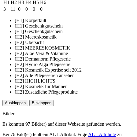
H1
H2
H3
H4
H5
H6
3
11
0
0
0
0
[H1] Körperkult
[H1] Geschenkgutschein
[H1] Geschenkgutschein
[H2] Meereskosmetik
[H2] Übersicht
[H2] MEERESKOSMETIK
[H2] Aloe Vera & Vitamine
[H2] Dermanorm Pflegeserie
[H2] Hydro Alga Pflegeserie
[H2] Kosmetik Expertise seit 2012
[H2] Alle Pflegeserien ansehen
[H2] HIGHLIGHTS
[H2] Kosmetik für Männer
[H2] Zusätzliche Pflegeprodukte
Ausklappen
Einklappen
Bilder
Es konnten 97 Bild(er) auf dieser Webseite gefunden werden.
Bei 76 Bild(er) fehlt ein ALT-Attribut. Füge
ALT-Attribute
zu