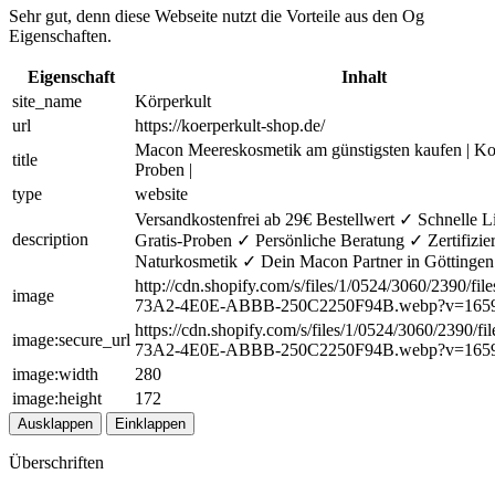
Sehr gut, denn diese Webseite nutzt die Vorteile aus den Og
Eigenschaften.
Eigenschaft
Inhalt
site_name
Körperkult
url
https://koerperkult-shop.de/
Macon Meereskosmetik am günstigsten kaufen | Ko
title
Proben |
type
website
Versandkostenfrei ab 29€ Bestellwert ✓ Schnelle 
description
Gratis-Proben ✓ Persönliche Beratung ✓ Zertifizier
Naturkosmetik ✓ Dein Macon Partner in Göttinge
http://cdn.shopify.com/s/files/1/0524/3060/2390/fi
image
73A2-4E0E-ABBB-250C2250F94B.webp?v=165
https://cdn.shopify.com/s/files/1/0524/3060/2390/f
image:secure_url
73A2-4E0E-ABBB-250C2250F94B.webp?v=165
image:width
280
image:height
172
Ausklappen
Einklappen
Überschriften