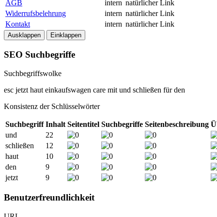
AGB
intern
natürlicher Link
Widerrufsbelehrung
intern
natürlicher Link
Kontakt
intern
natürlicher Link
Ausklappen
Einklappen
SEO Suchbegriffe
Suchbegriffswolke
esc
jetzt
haut
einkaufswagen
care
mit
und
schließen
für
den
Konsistenz der Schlüsselwörter
Suchbegriff
Inhalt
Seitentitel
Suchbegriffe
Seitenbeschreibung
Ü
und
22
schließen
12
haut
10
den
9
jetzt
9
Benutzerfreundlichkeit
URL