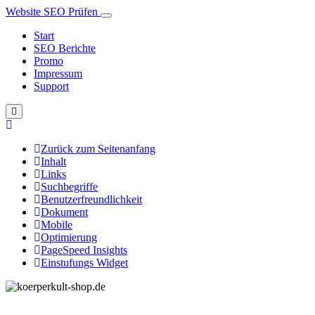
Website SEO Prüfen
Start
SEO Berichte
Promo
Impressum
Support
Zurück zum Seitenanfang
Inhalt
Links
Suchbegriffe
Benutzerfreundlichkeit
Dokument
Mobile
Optimierung
PageSpeed Insights
Einstufungs Widget