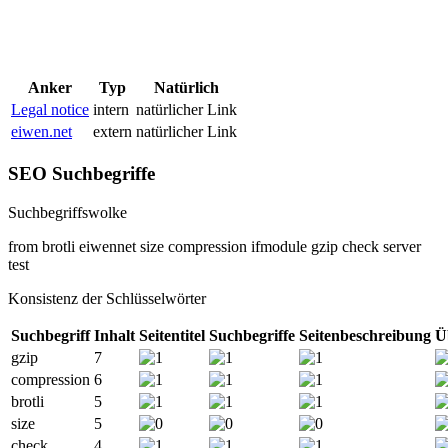
Anker
Typ
Natürlich
Legal notice
intern
natürlicher Link
eiwen.net
extern
natürlicher Link
SEO Suchbegriffe
Suchbegriffswolke
from
brotli
eiwennet
size
compression
ifmodule
gzip
check
server
test
Konsistenz der Schlüsselwörter
Suchbegriff
Inhalt
Seitentitel
Suchbegriffe
Seitenbeschreibung
Ü
gzip
7
compression
6
brotli
5
size
5
check
4