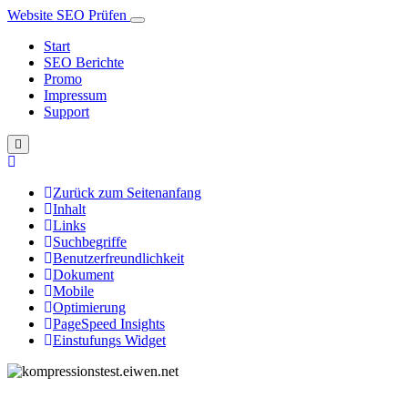
Website SEO Prüfen
Start
SEO Berichte
Promo
Impressum
Support
Zurück zum Seitenanfang
Inhalt
Links
Suchbegriffe
Benutzerfreundlichkeit
Dokument
Mobile
Optimierung
PageSpeed Insights
Einstufungs Widget