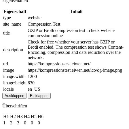
Eigenschaften.
Eigenschaft
Inhalt
type
website
site_name
Compression Test
GZIP or Brotli compression test - check website
title
compression online
Check for free whether your server has GZIP or
Brotli enabled. The compression test shows Content-
description
Encoding, compression and data reduction over the
network.
url
https://kompressionstest.eiwen.net/
image
https://kompressionstest.eiwen.net/ico/og-image.png
image:width
1200
image:height
630
locale
en_US
Ausklappen
Einklappen
Überschriften
H1
H2
H3
H4
H5
H6
1
2
3
0
0
0