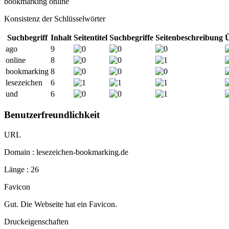
bookmarking
online
Konsistenz der Schlüsselwörter
Suchbegriff
Inhalt
Seitentitel
Suchbegriffe
Seitenbeschreibung
Ü
ago
9
online
8
bookmarking
8
lesezeichen
6
und
6
Benutzerfreundlichkeit
URL
Domain : lesezeichen-bookmarking.de
Länge : 26
Favicon
Gut. Die Webseite hat ein Favicon.
Druckeigenschaften