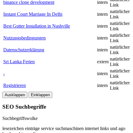
binance clone development
intern
Link
natürlicher
Instant Court Marriage In Delhi
intern
Link
natürlicher
Best Gutter Installation in Nashville
intern
Link
natürlicher
Nutzungsbedingungen
intern
Link
natürlicher
Datenschutzerklärung
intern
Link
natürlicher
Sri Lanka Ferien
extern
Link
natürlicher
-
intern
Link
natürlicher
Registrieren
intern
Link
Ausklappen
Einklappen
SEO Suchbegriffe
Suchbegriffswolke
lesezeichen
einträge
service
suchmaschinen
internet
links
und
ago