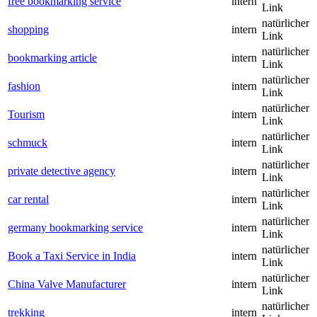
free bookmarking service
intern
Link
natürlicher
shopping
intern
Link
natürlicher
bookmarking article
intern
Link
natürlicher
fashion
intern
Link
natürlicher
Tourism
intern
Link
natürlicher
schmuck
intern
Link
natürlicher
private detective agency
intern
Link
natürlicher
car rental
intern
Link
natürlicher
germany bookmarking service
intern
Link
natürlicher
Book a Taxi Service in India
intern
Link
natürlicher
China Valve Manufacturer
intern
Link
natürlicher
trekking
intern