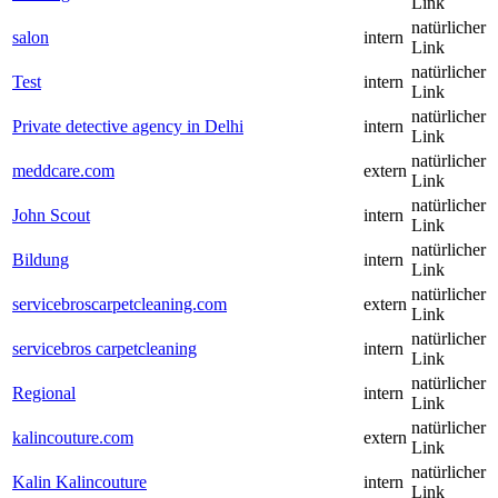
Link
natürlicher
salon
intern
Link
natürlicher
Test
intern
Link
natürlicher
Private detective agency in Delhi
intern
Link
natürlicher
meddcare.com
extern
Link
natürlicher
John Scout
intern
Link
natürlicher
Bildung
intern
Link
natürlicher
servicebroscarpetcleaning.com
extern
Link
natürlicher
servicebros carpetcleaning
intern
Link
natürlicher
Regional
intern
Link
natürlicher
kalincouture.com
extern
Link
natürlicher
Kalin Kalincouture
intern
Link