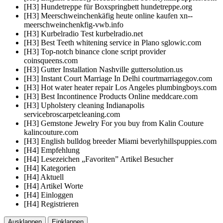
[H3] Hundetreppe für Boxspringbett hundetreppe.org
[H3] Meerschweinchenkäfig heute online kaufen xn--
meerschweinchenkfig-vwb.info
[H3] Kurbelradio Test kurbelradio.net
[H3] Best Teeth whitening service in Plano sglowic.com
[H3] Top-notch binance clone script provider
coinsqueens.com
[H3] Gutter Installation Nashville guttersolution.us
[H3] Instant Court Marriage In Delhi courtmarriagegov.com
[H3] Hot water heater repair Los Angeles plumbingboys.com
[H3] Best Incontinence Products Online meddcare.com
[H3] Upholstery cleaning Indianapolis
servicebroscarpetcleaning.com
[H3] Gemstone Jewelry For you buy from Kalin Couture
kalincouture.com
[H3] English bulldog breeder Miami beverlyhillspuppies.com
[H4] Empfehlung
[H4] Lesezeichen „Favoriten” Artikel Besucher
[H4] Kategorien
[H4] Aktuell
[H4] Artikel Worte
[H4] Einloggen
[H4] Registrieren
Ausklappen
Einklappen