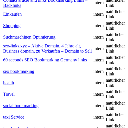
Contact article and links Bookmarking Links –
natürlicher
intern
Backlinks
Link
natürlicher
Einkaufen
intern
Link
natürlicher
Shopping
intern
Link
natürlicher
Suchmaschinen Optimierung
intern
Link
seo-links.xyz – Aktive Domain, 4 Jahre alt,
natürlicher
intern
Business domain, zu Verkaufen – Domain to Sell
Link
natürlicher
60 seconds SEO Bookmarking Germany links
intern
Link
natürlicher
seo bookmarking
intern
Link
natürlicher
health
intern
Link
natürlicher
Travel
intern
Link
natürlicher
social bookmarking
intern
Link
natürlicher
taxi Service
intern
Link
natürlicher