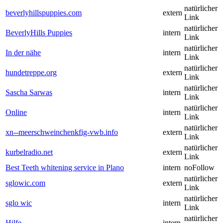
natürlicher
beverlyhillspuppies.com
extern
Link
natürlicher
BeverlyHills Puppies
intern
Link
natürlicher
In der nähe
intern
Link
natürlicher
hundetreppe.org
extern
Link
natürlicher
Sascha Sarwas
intern
Link
natürlicher
Online
intern
Link
natürlicher
xn--meerschweinchenkfig-vwb.info
extern
Link
natürlicher
kurbelradio.net
extern
Link
Best Teeth whitening service in Plano
intern
noFollow
natürlicher
sglowic.com
extern
Link
natürlicher
sglo wic
intern
Link
natürlicher
Hilfe
intern