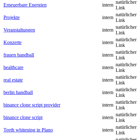
natürlicher
Erneuerbare Energien
intern
Link
natürlicher
Projekte
intern
Link
natürlicher
Veranstaltungen
intern
Link
natürlicher
Konzerte
intern
Link
natürlicher
frauen handball
intern
Link
natürlicher
healthcare
intern
Link
natürlicher
real estate
intern
Link
natürlicher
berlin handball
intern
Link
natürlicher
binance clone script provider
intern
Link
natürlicher
binance clone script
intern
Link
natürlicher
Teeth whitening in Plano
intern
Link
natürlicher