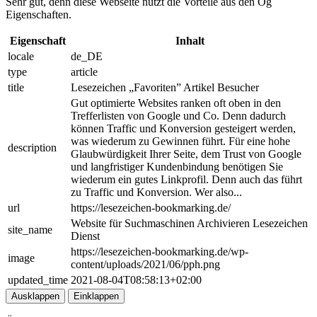
Sehr gut, denn diese Webseite nutzt die Vorteile aus den Og
Eigenschaften.
Eigenschaft
Inhalt
locale
de_DE
type
article
title
Lesezeichen „Favoriten” Artikel Besucher
Gut optimierte Websites ranken oft oben in den
Trefferlisten von Google und Co. Denn dadurch
können Traffic und Konversion gesteigert werden,
was wiederum zu Gewinnen führt. Für eine hohe
description
Glaubwürdigkeit Ihrer Seite, dem Trust von Google
und langfristiger Kundenbindung benötigen Sie
wiederum ein gutes Linkprofil. Denn auch das führt
zu Traffic und Konversion. Wer also...
url
https://lesezeichen-bookmarking.de/
Website für Suchmaschinen Archivieren Lesezeichen
site_name
Dienst
https://lesezeichen-bookmarking.de/wp-
image
content/uploads/2021/06/pph.png
updated_time
2021-08-04T08:58:13+02:00
Ausklappen
Einklappen