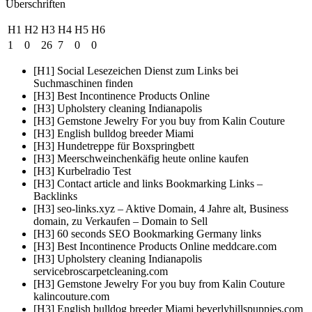
Überschriften
H1
H2
H3
H4
H5
H6
1
0
26
7
0
0
[H1] Social Lesezeichen Dienst zum Links bei
Suchmaschinen finden
[H3] Best Incontinence Products Online
[H3] Upholstery cleaning Indianapolis
[H3] Gemstone Jewelry For you buy from Kalin Couture
[H3] English bulldog breeder Miami
[H3] Hundetreppe für Boxspringbett
[H3] Meerschweinchenkäfig heute online kaufen
[H3] Kurbelradio Test
[H3] Contact article and links Bookmarking Links –
Backlinks
[H3] seo-links.xyz – Aktive Domain, 4 Jahre alt, Business
domain, zu Verkaufen – Domain to Sell
[H3] 60 seconds SEO Bookmarking Germany links
[H3] Best Incontinence Products Online meddcare.com
[H3] Upholstery cleaning Indianapolis
servicebroscarpetcleaning.com
[H3] Gemstone Jewelry For you buy from Kalin Couture
kalincouture.com
[H3] English bulldog breeder Miami beverlyhillspuppies.com