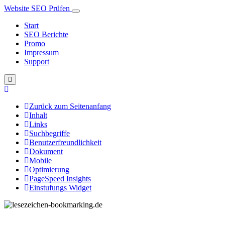
Website SEO Prüfen
Start
SEO Berichte
Promo
Impressum
Support
Zurück zum Seitenanfang
Inhalt
Links
Suchbegriffe
Benutzerfreundlichkeit
Dokument
Mobile
Optimierung
PageSpeed Insights
Einstufungs Widget