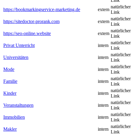
Link
natürlicher
https://bookmarkingservice-marketing.de
extern
Link
natürlicher
https://sitedoctor-prorank.com
extern
Link
natürlicher
https://seo-online.website
extern
Link
natürlicher
Privat Unterricht
intern
Link
natürlicher
Universitäten
intern
Link
natürlicher
Mode
intern
Link
natürlicher
Familie
intern
Link
natürlicher
Kinder
intern
Link
natürlicher
Veranstaltungen
intern
Link
natürlicher
Immobilien
intern
Link
natürlicher
Makler
intern
Link