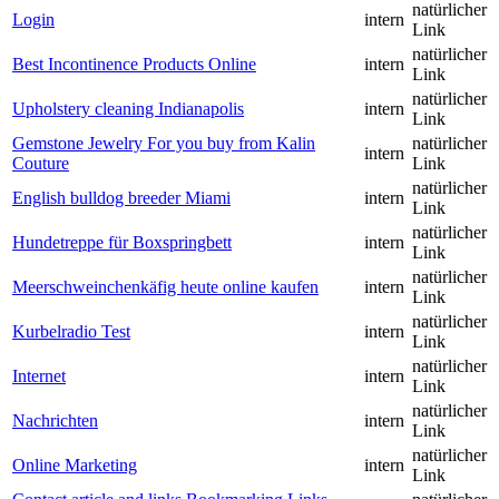
natürlicher
Login
intern
Link
natürlicher
Best Incontinence Products Online
intern
Link
natürlicher
Upholstery cleaning Indianapolis
intern
Link
Gemstone Jewelry For you buy from Kalin
natürlicher
intern
Couture
Link
natürlicher
English bulldog breeder Miami
intern
Link
natürlicher
Hundetreppe für Boxspringbett
intern
Link
natürlicher
Meerschweinchenkäfig heute online kaufen
intern
Link
natürlicher
Kurbelradio Test
intern
Link
natürlicher
Internet
intern
Link
natürlicher
Nachrichten
intern
Link
natürlicher
Online Marketing
intern
Link