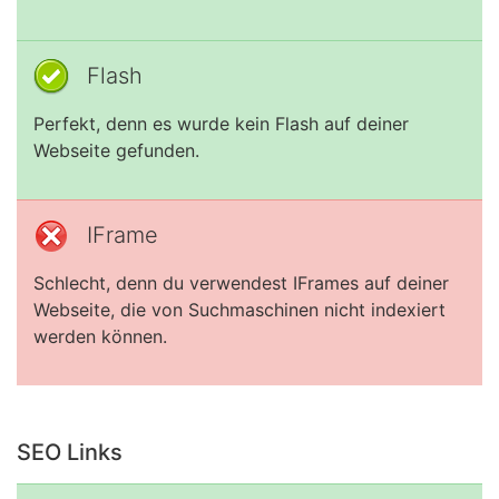
Flash
Perfekt, denn es wurde kein Flash auf deiner
Webseite gefunden.
IFrame
Schlecht, denn du verwendest IFrames auf deiner
Webseite, die von Suchmaschinen nicht indexiert
werden können.
SEO Links