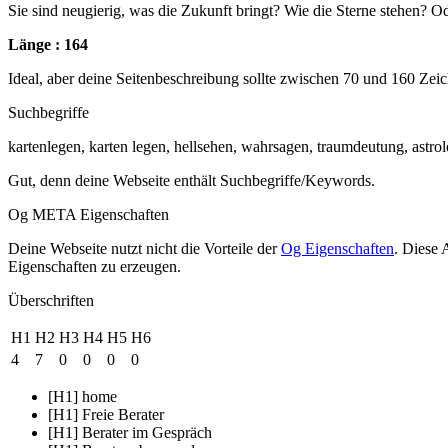
Sie sind neugierig, was die Zukunft bringt? Wie die Sterne stehen? Od
Länge : 164
Ideal, aber deine Seitenbeschreibung sollte zwischen 70 und 160 Zei
Suchbegriffe
kartenlegen, karten legen, hellsehen, wahrsagen, traumdeutung, astrolo
Gut, denn deine Webseite enthält Suchbegriffe/Keywords.
Og META Eigenschaften
Deine Webseite nutzt nicht die Vorteile der
Og Eigenschaften
. Diese 
Eigenschaften zu erzeugen.
Überschriften
H1
H2
H3
H4
H5
H6
4
7
0
0
0
0
[H1] home
[H1] Freie Berater
[H1] Berater im Gespräch