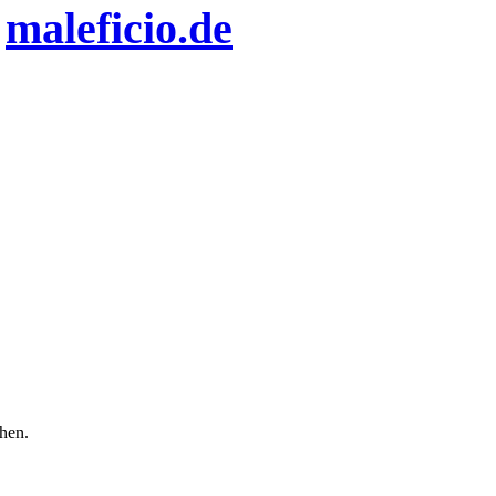
n
maleficio.de
chen.