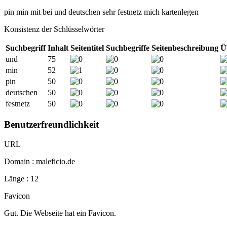
pin
min
mit
bei
und
deutschen
sehr
festnetz
mich
kartenlegen
Konsistenz der Schlüsselwörter
Suchbegriff
Inhalt
Seitentitel
Suchbegriffe
Seitenbeschreibung
Ü
und
75
min
52
pin
50
deutschen
50
festnetz
50
Benutzerfreundlichkeit
URL
Domain : maleficio.de
Länge : 12
Favicon
Gut. Die Webseite hat ein Favicon.