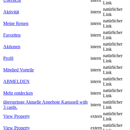
Übersicht
intern
Link
natürlicher
Aktivität
intern
Link
natürlicher
Meine Reisen
intern
Link
natürlicher
Favoriten
intern
Link
natürlicher
Aktionen
intern
Link
natürlicher
Profil
intern
Link
natürlicher
Mitglied Vorteile
intern
Link
natürlicher
ABMELDEN
intern
Link
natürlicher
Mehr entdecken
intern
Link
überspringe Aktuelle Angebote Karussell with
natürlicher
intern
3 cards.
Link
natürlicher
View Property
extern
Link
natürlicher
View Property
extern