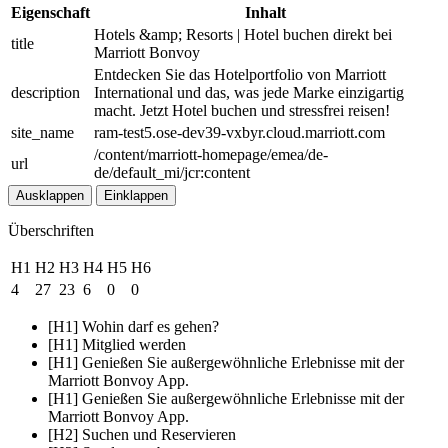
Eigenschaft
Inhalt
Hotels &amp; Resorts | Hotel buchen direkt bei
title
Marriott Bonvoy
Entdecken Sie das Hotelportfolio von Marriott
description
International und das, was jede Marke einzigartig
macht. Jetzt Hotel buchen und stressfrei reisen!
site_name
ram-test5.ose-dev39-vxbyr.cloud.marriott.com
/content/marriott-homepage/emea/de-
url
de/default_mi/jcr:content
Ausklappen
Einklappen
Überschriften
H1
H2
H3
H4
H5
H6
4
27
23
6
0
0
[H1] Wohin darf es gehen?
[H1] Mitglied werden
[H1] Genießen Sie außergewöhnliche Erlebnisse mit der
Marriott Bonvoy App.
[H1] Genießen Sie außergewöhnliche Erlebnisse mit der
Marriott Bonvoy App.
[H2] Suchen und Reservieren