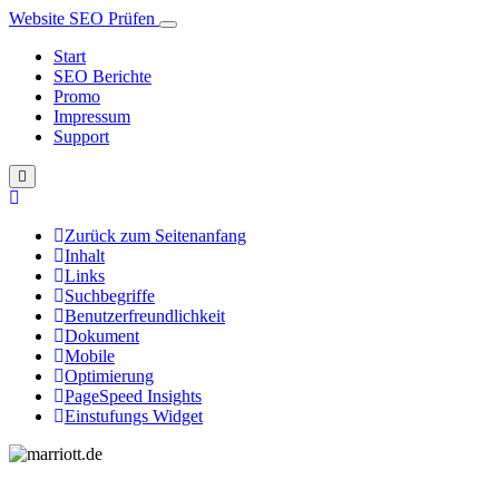
Website SEO Prüfen
Start
SEO Berichte
Promo
Impressum
Support
Zurück zum Seitenanfang
Inhalt
Links
Suchbegriffe
Benutzerfreundlichkeit
Dokument
Mobile
Optimierung
PageSpeed Insights
Einstufungs Widget