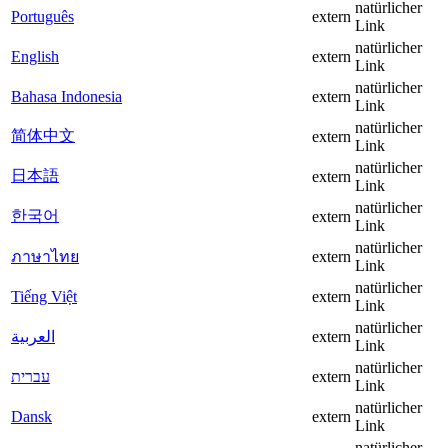
natürlicher
Português
extern
Link
natürlicher
English
extern
Link
natürlicher
Bahasa Indonesia
extern
Link
natürlicher
简体中文
extern
Link
natürlicher
日本語
extern
Link
natürlicher
한국어
extern
Link
natürlicher
ภาษาไทย
extern
Link
natürlicher
Tiếng Việt
extern
Link
natürlicher
العربية
extern
Link
natürlicher
עברית
extern
Link
natürlicher
Dansk
extern
Link
natürlicher