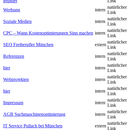
gründet
Link
natürlicher
Werbung
intern
Link
natürlicher
Soziale Medien
intern
Link
natürlicher
CPC – Wann Kostenoptimierungen Sinn machen
intern
Link
natürlicher
SEO Freiberufler München
extern
Link
natürlicher
Referenzen
intern
Link
natürlicher
hier
intern
Link
natürlicher
Webprojekten
intern
Link
natürlicher
hier
intern
Link
natürlicher
Impressum
intern
Link
natürlicher
AGB Suchmaschinenoptimierung
intern
Link
natürlicher
IT Service Pullach bei München
extern
Link