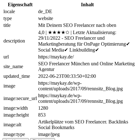
Eigenschaft
Inhalt
locale
de_DE
type
website
title
Mit Deinem SEO Freelancer nach oben
4,0 | ★★★★✩ | Letzte Aktualisierung:
29/11/2022 - SEO Freelancer und
description
Marketingberatung für OnPage Optimierung✔
Social Media✔ Linkbuilding✔
url
https://maykay.de/
SEO Freelancer München und Online Marketing
site_name
Agentur
updated_time
2022-06-23T00:33:50+02:00
https://maykay.de/wp-
image
content/uploads/2017/09/rennsitz_Blog.jpg
https://maykay.de/wp-
image:secure_url
content/uploads/2017/09/rennsitz_Blog.jpg
image:width
1280
image:height
853
Artikelplätze vom SEO Freelancer. Backlinks
image:alt
Social Bookmarks
image:type
image/jpeg