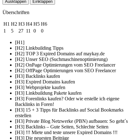
Ausklappen
Einklappen
Überschriften
H1
H2
H3
H4
H5
H6
1
5
27
11
0
0
[H1]
[H2] Linkbuilding Tipps
[H2] TOP 3 Expired Domains auf maykay.de
[H2] Unser SEO (Suchmaschinenoptimierung)
[H2] OnPage Optimierungen vom SEO Freelancer
[H2] OffPage Optimierungen vom SEO Freelancer
[H3] Backlinks kaufen
[H3] Expired Domains kaufen
[H3] Webprojekte kaufen
[H3] Linkbuildung Pakete kaufen
[H3] Forenlinks kaufen? Oder wie erstelle ich eigene
Backlinks in Foren!
[H3] 15 + 3 Tipps für Backlinks auf Social Bookmarks
erstellen
[H3] Private Blog Netzwerke (PBN) aufbauen: So geht´s
[H3] Backlinks – Gute Seiten, Schlechte Seiten
[H3] !!! Miete und teste unsere Expired Domains !!!
[H3] Die neuesten Beiträge