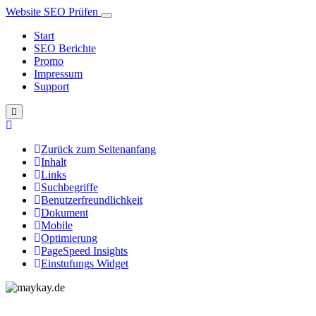
Website SEO Prüfen
Start
SEO Berichte
Promo
Impressum
Support
Zurück zum Seitenanfang
Inhalt
Links
Suchbegriffe
Benutzerfreundlichkeit
Dokument
Mobile
Optimierung
PageSpeed Insights
Einstufungs Widget