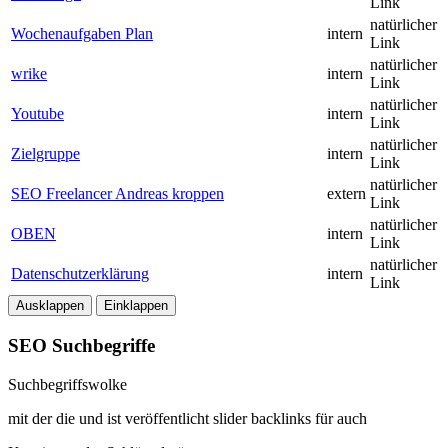
Link
natürlicher
Wochenaufgaben Plan
intern
Link
natürlicher
wrike
intern
Link
natürlicher
Youtube
intern
Link
natürlicher
Zielgruppe
intern
Link
natürlicher
SEO Freelancer Andreas kroppen
extern
Link
natürlicher
OBEN
intern
Link
natürlicher
Datenschutzerklärung
intern
Link
Ausklappen
Einklappen
SEO Suchbegriffe
Suchbegriffswolke
mit
der
die
und
ist
veröffentlicht
slider
backlinks
für
auch