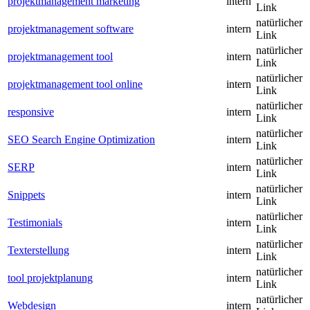
projektmanagement marketing
intern
Link
natürlicher
projektmanagement software
intern
Link
natürlicher
projektmanagement tool
intern
Link
natürlicher
projektmanagement tool online
intern
Link
natürlicher
responsive
intern
Link
natürlicher
SEO Search Engine Optimization
intern
Link
natürlicher
SERP
intern
Link
natürlicher
Snippets
intern
Link
natürlicher
Testimonials
intern
Link
natürlicher
Texterstellung
intern
Link
natürlicher
tool projektplanung
intern
Link
natürlicher
Webdesign
intern