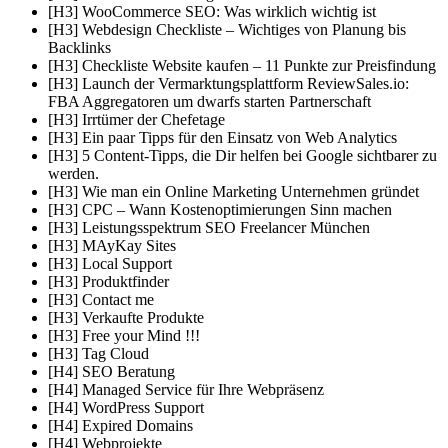
[H3] WooCommerce SEO: Was wirklich wichtig ist
[H3] Webdesign Checkliste – Wichtiges von Planung bis
Backlinks
[H3] Checkliste Website kaufen – 11 Punkte zur Preisfindung
[H3] Launch der Vermarktungsplattform ReviewSales.io:
FBA Aggregatoren um dwarfs starten Partnerschaft
[H3] Irrtümer der Chefetage
[H3] Ein paar Tipps für den Einsatz von Web Analytics
[H3] 5 Content-Tipps, die Dir helfen bei Google sichtbarer zu
werden.
[H3] Wie man ein Online Marketing Unternehmen gründet
[H3] CPC – Wann Kostenoptimierungen Sinn machen
[H3] Leistungsspektrum SEO Freelancer München
[H3] MAyKay Sites
[H3] Local Support
[H3] Produktfinder
[H3] Contact me
[H3] Verkaufte Produkte
[H3] Free your Mind !!!
[H3] Tag Cloud
[H4] SEO Beratung
[H4] Managed Service für Ihre Webpräsenz
[H4] WordPress Support
[H4] Expired Domains
[H4] Webprojekte