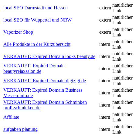
natürlicher
local SEO Darmstadt und Hessen
extern
Link
natürlicher
local SEO für Wuppertal und NRW
extern
Link
natürlicher
Vaporizer Shop
extern
Link
natürlicher
Alle Produkte in der Kurzübersicht
intern
Link
natürlicher
VERKAUFT: Expired Domain looks-beauty.de
intern
Link
VERKAUFT! Expired Domain
natürlicher
intern
beautyrelaxsalon.de
Link
natürlicher
VERKAUFT! Expired Domain digizigi.de
intern
Link
VERKAUFT: Expired Domain Business
natürlicher
intern
Messen-info.de
Link
VERKAUFT: Expired Domain Schminken
natürlicher
intern
profi-schminken.de
Link
natürlicher
Affiliate
intern
Link
natürlicher
aufgaben planung
intern
Link