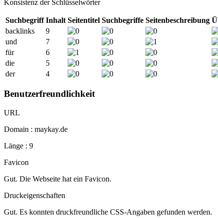
Konsistenz der Schlüsselwörter
Suchbegriff
Inhalt
Seitentitel
Suchbegriffe
Seitenbeschreibung
Ü
backlinks
9
und
7
für
6
die
5
der
4
Benutzerfreundlichkeit
URL
Domain : maykay.de
Länge : 9
Favicon
Gut. Die Webseite hat ein Favicon.
Druckeigenschaften
Gut. Es konnten druckfreundliche CSS-Angaben gefunden werden.