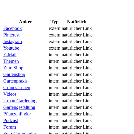
Anker
Typ
Natürlich
Facebook
extern
natürlicher Link
Pinterest
extern
natürlicher Link
Instagram
extern
natürlicher Link
Youtube
extern
natürlicher Link
E-Mail
intern
natürlicher Link
Themen
intern
natürlicher Link
Zum Shop
intern
natürlicher Link
Gartenshop
intern
natürlicher Link
Gartenpraxis
intern
natürlicher Link
Grünes Leben
intern
natürlicher Link
Videos
intern
natürlicher Link
Urban Gardening
intern
natürlicher Link
Gartengestaltung
intern
natürlicher Link
Pflanzenfinder
intern
natürlicher Link
Podcast
intern
natürlicher Link
Forum
intern
natürlicher Link
Foto-Community
intern
natürlicher Link