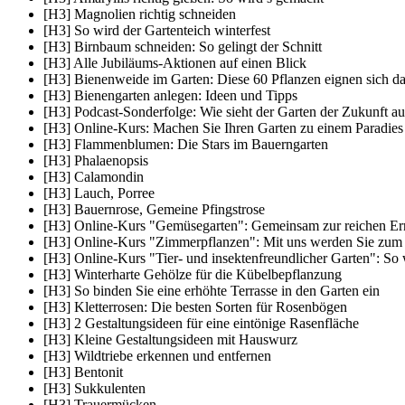
[H3] Magnolien richtig schneiden
[H3] So wird der Gartenteich winterfest
[H3] Birnbaum schneiden: So gelingt der Schnitt
[H3] Alle Jubiläums-Aktionen auf einen Blick
[H3] Bienenweide im Garten: Diese 60 Pflanzen eignen sich da
[H3] Bienengarten anlegen: Ideen und Tipps
[H3] Podcast-Sonderfolge: Wie sieht der Garten der Zukunft au
[H3] Online-Kurs: Machen Sie Ihren Garten zu einem Paradies 
[H3] Flammenblumen: Die Stars im Bauerngarten
[H3] Phalaenopsis
[H3] Calamondin
[H3] Lauch, Porree
[H3] Bauernrose, Gemeine Pfingstrose
[H3] Online-Kurs "Gemüsegarten": Gemeinsam zur reichen Er
[H3] Online-Kurs "Zimmerpflanzen": Mit uns werden Sie zum 
[H3] Online-Kurs "Tier- und insektenfreundlicher Garten": So 
[H3] Winterharte Gehölze für die Kübelbepflanzung
[H3] So binden Sie eine erhöhte Terrasse in den Garten ein
[H3] Kletterrosen: Die besten Sorten für Rosenbögen
[H3] 2 Gestaltungsideen für eine eintönige Rasenfläche
[H3] Kleine Gestaltungsideen mit Hauswurz
[H3] Wildtriebe erkennen und entfernen
[H3] Bentonit
[H3] Sukkulenten
[H3] Trauermücken