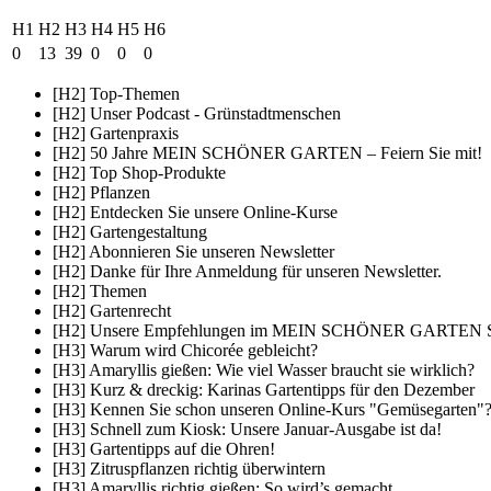
H1
H2
H3
H4
H5
H6
0
13
39
0
0
0
[H2] Top-Themen
[H2] Unser Podcast - Grünstadtmenschen
[H2] Gartenpraxis
[H2] 50 Jahre MEIN SCHÖNER GARTEN – Feiern Sie mit!
[H2] Top Shop-Produkte
[H2] Pflanzen
[H2] Entdecken Sie unsere Online-Kurse
[H2] Gartengestaltung
[H2] Abonnieren Sie unseren Newsletter
[H2] Danke für Ihre Anmeldung für unseren Newsletter.
[H2] Themen
[H2] Gartenrecht
[H2] Unsere Empfehlungen im MEIN SCHÖNER GARTEN 
[H3] Warum wird Chicorée gebleicht?
[H3] Amaryllis gießen: Wie viel Wasser braucht sie wirklich?
[H3] Kurz & dreckig: Karinas Gartentipps für den Dezember
[H3] Kennen Sie schon unseren Online-Kurs "Gemüsegarten"
[H3] Schnell zum Kiosk: Unsere Januar-Ausgabe ist da!
[H3] Gartentipps auf die Ohren!
[H3] Zitruspflanzen richtig überwintern
[H3] Amaryllis richtig gießen: So wird’s gemacht