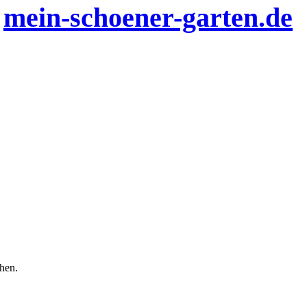
n
mein-schoener-garten.de
chen.