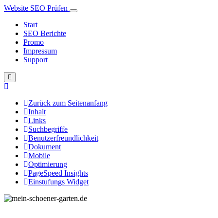
Website SEO Prüfen
Start
SEO Berichte
Promo
Impressum
Support
Zurück zum Seitenanfang
Inhalt
Links
Suchbegriffe
Benutzerfreundlichkeit
Dokument
Mobile
Optimierung
PageSpeed Insights
Einstufungs Widget