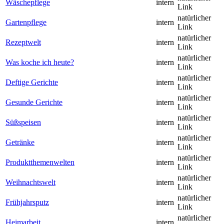
Wäschepflege
intern
Link
natürlicher
Gartenpflege
intern
Link
natürlicher
Rezeptwelt
intern
Link
natürlicher
Was koche ich heute?
intern
Link
natürlicher
Deftige Gerichte
intern
Link
natürlicher
Gesunde Gerichte
intern
Link
natürlicher
Süßspeisen
intern
Link
natürlicher
Getränke
intern
Link
natürlicher
Produktthemenwelten
intern
Link
natürlicher
Weihnachtswelt
intern
Link
natürlicher
Frühjahrsputz
intern
Link
natürlicher
Heimarbeit
intern