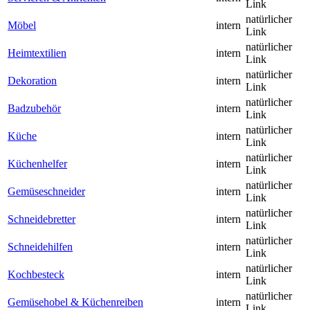
Link
natürlicher
Möbel
intern
Link
natürlicher
Heimtextilien
intern
Link
natürlicher
Dekoration
intern
Link
natürlicher
Badzubehör
intern
Link
natürlicher
Küche
intern
Link
natürlicher
Küchenhelfer
intern
Link
natürlicher
Gemüseschneider
intern
Link
natürlicher
Schneidebretter
intern
Link
natürlicher
Schneidehilfen
intern
Link
natürlicher
Kochbesteck
intern
Link
natürlicher
Gemüsehobel & Küchenreiben
intern
Link