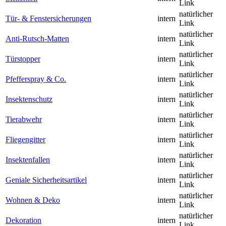
Link
natürlicher
Tür- & Fenstersicherungen
intern
Link
natürlicher
Anti-Rutsch-Matten
intern
Link
natürlicher
Türstopper
intern
Link
natürlicher
Pfefferspray & Co.
intern
Link
natürlicher
Insektenschutz
intern
Link
natürlicher
Tierabwehr
intern
Link
natürlicher
Fliegengitter
intern
Link
natürlicher
Insektenfallen
intern
Link
natürlicher
Geniale Sicherheitsartikel
intern
Link
natürlicher
Wohnen & Deko
intern
Link
natürlicher
Dekoration
intern
Link