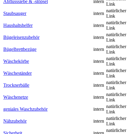
Abflusssiebe & -stöpsel
intern
Link
natürlicher
Staubsauger
intern
Link
natürlicher
Haushaltshelfer
intern
Link
natürlicher
Bügeleisenzubehör
intern
Link
natürlicher
Bügelbrettbezüge
intern
Link
natürlicher
Wäschekörbe
intern
Link
natürlicher
Wäscheständer
intern
Link
natürlicher
Trocknerbälle
intern
Link
natürlicher
Wäschenetze
intern
Link
natürlicher
geniales Waschzubehör
intern
Link
natürlicher
Nähzubehör
intern
Link
natürlicher
Sicherheit
intern