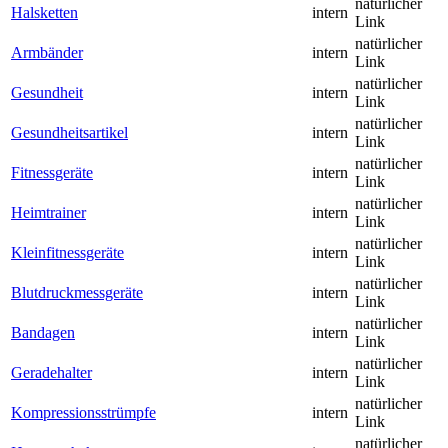
natürlicher
Halsketten
intern
Link
natürlicher
Armbänder
intern
Link
natürlicher
Gesundheit
intern
Link
natürlicher
Gesundheitsartikel
intern
Link
natürlicher
Fitnessgeräte
intern
Link
natürlicher
Heimtrainer
intern
Link
natürlicher
Kleinfitnessgeräte
intern
Link
natürlicher
Blutdruckmessgeräte
intern
Link
natürlicher
Bandagen
intern
Link
natürlicher
Geradehalter
intern
Link
natürlicher
Kompressionsstrümpfe
intern
Link
natürlicher