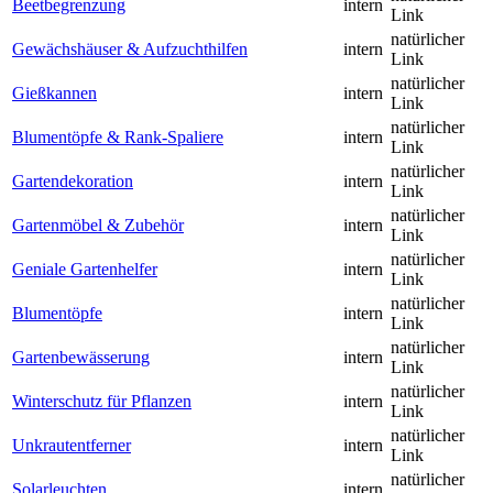
Beetbegrenzung
intern
Link
natürlicher
Gewächshäuser & Aufzuchthilfen
intern
Link
natürlicher
Gießkannen
intern
Link
natürlicher
Blumentöpfe & Rank-Spaliere
intern
Link
natürlicher
Gartendekoration
intern
Link
natürlicher
Gartenmöbel & Zubehör
intern
Link
natürlicher
Geniale Gartenhelfer
intern
Link
natürlicher
Blumentöpfe
intern
Link
natürlicher
Gartenbewässerung
intern
Link
natürlicher
Winterschutz für Pflanzen
intern
Link
natürlicher
Unkrautentferner
intern
Link
natürlicher
Solarleuchten
intern