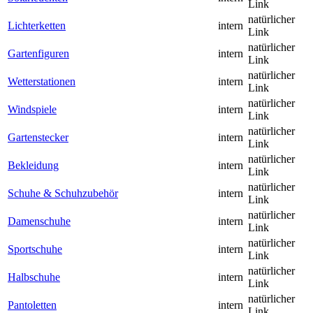
Link
natürlicher
Lichterketten
intern
Link
natürlicher
Gartenfiguren
intern
Link
natürlicher
Wetterstationen
intern
Link
natürlicher
Windspiele
intern
Link
natürlicher
Gartenstecker
intern
Link
natürlicher
Bekleidung
intern
Link
natürlicher
Schuhe & Schuhzubehör
intern
Link
natürlicher
Damenschuhe
intern
Link
natürlicher
Sportschuhe
intern
Link
natürlicher
Halbschuhe
intern
Link
natürlicher
Pantoletten
intern
Link