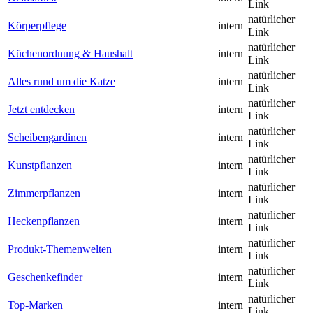
Link
natürlicher
Körperpflege
intern
Link
natürlicher
Küchenordnung & Haushalt
intern
Link
natürlicher
Alles rund um die Katze
intern
Link
natürlicher
Jetzt entdecken
intern
Link
natürlicher
Scheibengardinen
intern
Link
natürlicher
Kunstpflanzen
intern
Link
natürlicher
Zimmerpflanzen
intern
Link
natürlicher
Heckenpflanzen
intern
Link
natürlicher
Produkt-Themenwelten
intern
Link
natürlicher
Geschenkefinder
intern
Link
natürlicher
Top-Marken
intern
Link