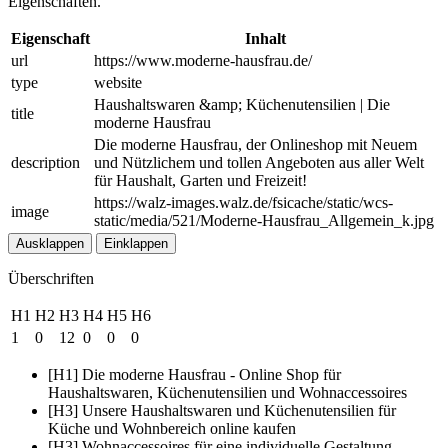
Eigenschaften.
Eigenschaft
Inhalt
url
https://www.moderne-hausfrau.de/
type
website
Haushaltswaren &amp; Küchenutensilien | Die
title
moderne Hausfrau
Die moderne Hausfrau, der Onlineshop mit Neuem
description
und Nützlichem und tollen Angeboten aus aller Welt
für Haushalt, Garten und Freizeit!
https://walz-images.walz.de/fsicache/static/wcs-
image
static/media/521/Moderne-Hausfrau_Allgemein_k.jpg
Ausklappen
Einklappen
Überschriften
H1
H2
H3
H4
H5
H6
1
0
12
0
0
0
[H1] Die moderne Hausfrau - Online Shop für
Haushaltswaren, Küchenutensilien und Wohnaccessoires
[H3] Unsere Haushaltswaren und Küchenutensilien für
Küche und Wohnbereich online kaufen
[H3] Wohnaccessoires für eine individuelle Gestaltung