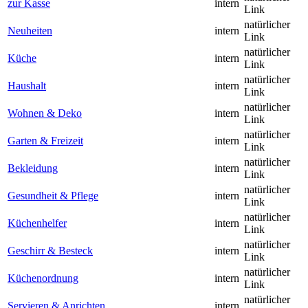
zur Kasse
intern
Link
natürlicher
Neuheiten
intern
Link
natürlicher
Küche
intern
Link
natürlicher
Haushalt
intern
Link
natürlicher
Wohnen & Deko
intern
Link
natürlicher
Garten & Freizeit
intern
Link
natürlicher
Bekleidung
intern
Link
natürlicher
Gesundheit & Pflege
intern
Link
natürlicher
Küchenhelfer
intern
Link
natürlicher
Geschirr & Besteck
intern
Link
natürlicher
Küchenordnung
intern
Link
natürlicher
Servieren & Anrichten
intern