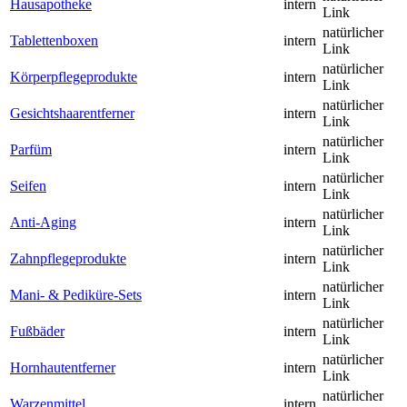
Hausapotheke
intern
Link
natürlicher
Tablettenboxen
intern
Link
natürlicher
Körperpflegeprodukte
intern
Link
natürlicher
Gesichtshaarentferner
intern
Link
natürlicher
Parfüm
intern
Link
natürlicher
Seifen
intern
Link
natürlicher
Anti-Aging
intern
Link
natürlicher
Zahnpflegeprodukte
intern
Link
natürlicher
Mani- & Pediküre-Sets
intern
Link
natürlicher
Fußbäder
intern
Link
natürlicher
Hornhautentferner
intern
Link
natürlicher
Warzenmittel
intern