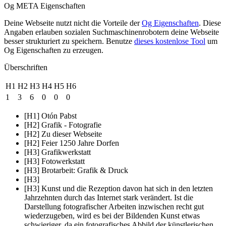
Og META Eigenschaften
Deine Webseite nutzt nicht die Vorteile der
Og Eigenschaften
. Diese
Angaben erlauben sozialen Suchmaschinenrobotern deine Webseite
besser strukturiert zu speichern. Benutze
dieses kostenlose Tool
um
Og Eigenschaften zu erzeugen.
Überschriften
H1
H2
H3
H4
H5
H6
1
3
6
0
0
0
[H1] Otón Pabst
[H2] Grafik - Fotografie
[H2] Zu dieser Webseite
[H2] Feier 1250 Jahre Dorfen
[H3] Grafikwerkstatt
[H3] Fotowerkstatt
[H3] Brotarbeit: Grafik & Druck
[H3]
[H3] Kunst und die Rezeption davon hat sich in den letzten
Jahrzehnten durch das Internet stark verändert. Ist die
Darstellung fotografischer Arbeiten inzwischen recht gut
wiederzugeben, wird es bei der Bildenden Kunst etwas
schwieriger, da ein fotografisches Abbild der künstlerischen