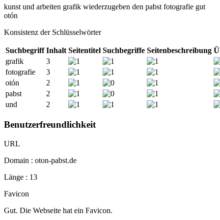
kunst
und
arbeiten
grafik
wiederzugeben
den
pabst
fotografie
gut
otón
Konsistenz der Schlüsselwörter
Suchbegriff
Inhalt
Seitentitel
Suchbegriffe
Seitenbeschreibung
Ü
grafik
3
fotografie
3
otón
2
pabst
2
und
2
Benutzerfreundlichkeit
URL
Domain : oton-pabst.de
Länge : 13
Favicon
Gut. Die Webseite hat ein Favicon.