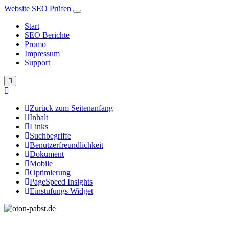
Website SEO Prüfen
Start
SEO Berichte
Promo
Impressum
Support
Zurück zum Seitenanfang
Inhalt
Links
Suchbegriffe
Benutzerfreundlichkeit
Dokument
Mobile
Optimierung
PageSpeed Insights
Einstufungs Widget